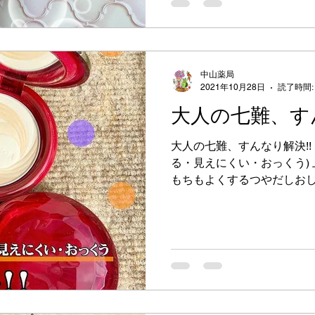
中山薬局
2021年10月28日
読了時間:
大人の七難、す
大人の七難、すんなり解決!!
る・見えにくい・おっくう)
もちもよくするつやだしおし
ップおしろい ＜おしろい・
3,850円（税込）...