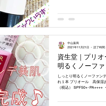
なじむ、スポンジ一体型チーク
中山薬局
2021年11月21日
読了時間:
資生堂｜プリオ
明るくノーファ
しっとり明るくノーファンデ
れ１本 プリオール 高保湿お
（税込） SPF50+･PA++
なくします ・つや・ハリ・
おしろい効果で肌の明るさをほ