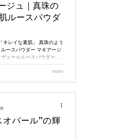
ージュ｜真珠の
コロナ
肌ルースパウダ
ち情報
限定
物の「キレイな素肌」 真珠のよう
ルースパウダー マキアージ
ヴェールルースパウダー レ
ケース 1,100円（税込） パ
1分
スオパール”の輝