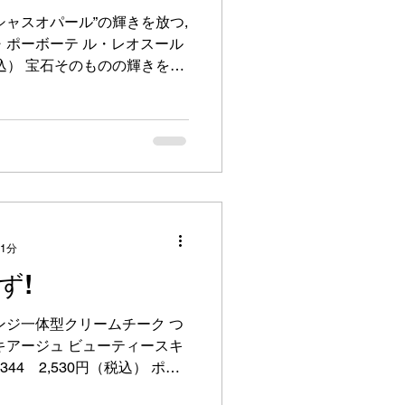
レシャスオパール”の輝きを放つ,
・ポーボーテ ル・レオスール
税込） 宝石そのものの輝きを宿
輝きが揺れ動く華やかな仕上
 1分
ず!
ンジ一体型クリームチーク つ
キアージュ ビューティースキ
344 2,530円（税込） ポン
リームが肌に溶け込むように