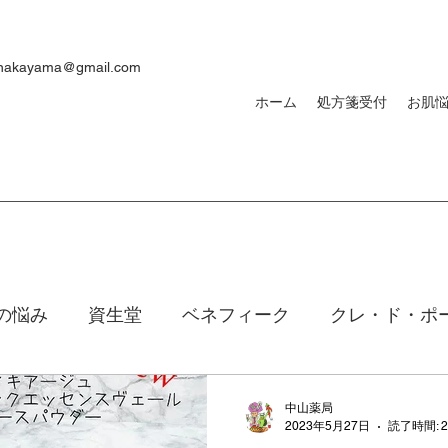
ynakayama@gmail.com
ホーム
処方箋受付
お肌
の悩み
資生堂
ベネフィーク
クレ・ド・ポ
焼け
ｄプログラム
敏感肌
メンズ
洗顔
中山薬局
2023年5月27日
読了時間: 