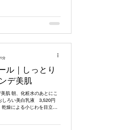
。...
 1分
ール｜しっとり
ンデ美肌
美肌 朝、化粧水のあとにこ
しろい美白乳液 3,520円
++ ・乾燥による小じわを目立た
透明感のなさ、きめ乱れに ・
んのりアップ...