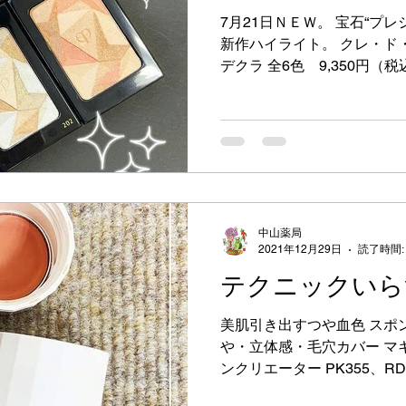
7月21日ＮＥＷ。 宝石“プ
新作ハイライト。 クレ・ド
デクラ 全6色 9,350円（
すことで、 肌の上で多彩な
がりを実現。...
中山薬局
2021年12月29日
読了時間:
テクニックいら
美肌引き出すつや血色 スポ
や・立体感・毛穴カバー マ
ンクリエーター PK355、RD
ポンなじませるだけで、ク