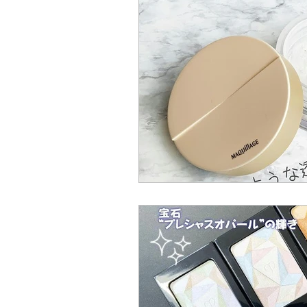
エリクシール
夏
マ
マスク
化粧水
熱帯
ボディーケア