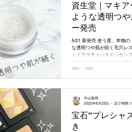
資生堂｜マキア
キアージュ
ファンデーション
新製品
口紅
ような透明つや
ー発売
夜
化粧品デー
イベント
美容液
お役立
5/21 新発売 使う度、本
な透明つや肌が続く毛穴レス
ュドラマティックエッセンス
フィル 3,080円（税込） 
フ 660円（税込）...
中山薬局
2022年6月23日
読了時間: 
宝石“プレシャ
き