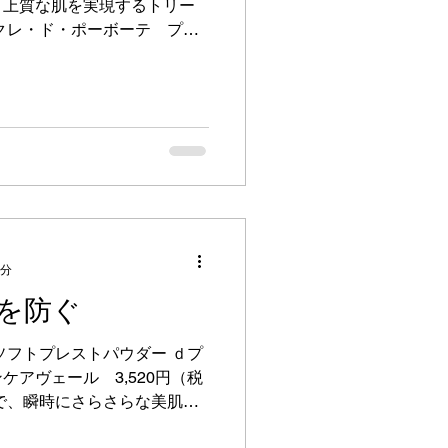
く上質な肌を実現するトリー
クレ・ド・ポーボーテ プー
２色（ライトミディアム、ラ
..
1分
を防ぐ
ソフトプレストパウダー ｄプ
アヴェール 3,520円（税
で、瞬時にさらさらな美肌を
ニキビや肌荒れを防ぐスキン