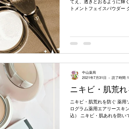
てえ、透きとおるように輝
トメントフェイスパウダー 
ドルトランスパラントｎ 全
イト） 各13,200円（税込）.
中山薬局
2021年7月31日
読了時間: 
ニキビ・肌荒れ
ニキビ・肌荒れを防ぐ 薬用
ログラム薬用エアリースキンケ
込） ニキビ・肌あれを防い
演出。つけていることで、