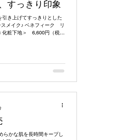
、すっきり印象
 肌を引き上げてすっきりとした
スメイク♪ ベネフィーク リ
化粧下地＞ 6,600円（税
ピタッと密着しながら、美容
す。...
分
売
となめらかな肌を長時間キープし