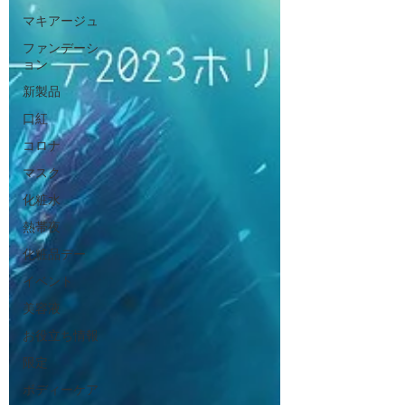
マキアージュ
ファンデーシ
ョン
新製品
口紅
コロナ
マスク
化粧水
熱帯夜
化粧品デー
イベント
美容液
お役立ち情報
限定
ボディーケア