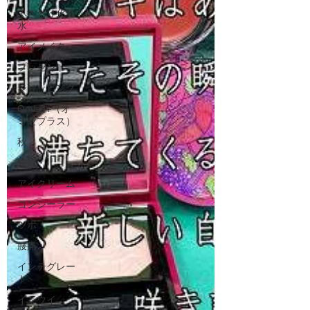
ふきとり化粧
水
アイメイク
プレゼント
ショッピング
Omise+（オ
ミセプラス）
秋
時短
アイクリーム
コンシーラー
ツボ
腰痛
インテグレー
ト
インウイ