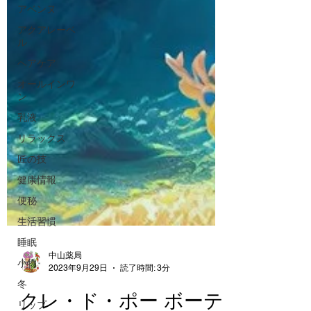
アベンヌ
アクアレーベ
ル
ヘアケア
オールインワ
ン
乳液
リラックス
匠の技
健康情報
便秘
生活習慣
睡眠
小物
中山薬局
冬
2023年9月29日
読了時間: 3分
リップ