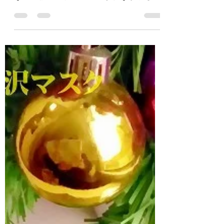
クレ・ド・ポーボーテ 2021ホリデーコ
レクション ～秘密の花園～ それは不思議
な庭。 謎めいた静寂に包まれながらも 幸
せの魔法と無限の可能性に満ちて。 ひと
たび解き放たれれば、生命力が溢れだ
し、 思いがけない奇跡が訪れる。 花園へ
の特別なカギはあなた自身。...