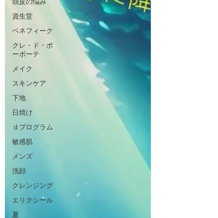
頭皮の悩み
資生堂
ベネフィーク
クレ・ド・ポ
ーボーテ
メイク
スキンケア
下地
日焼け
ｄプログラム
敏感肌
メンズ
洗顔
クレンジング
エリクシール
夏