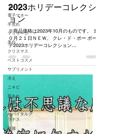
クレ・ド・ポー ボーテ
プレゼント
2023ホリデーコレクシ
電子マネー
手荒れ
ョン
マッサージ
※商品価格は2023年10月のものです。 １
美白
０月２１日ＮＥＷ。 クレ・ド・ポー ボー
クリスマス
テ2023ホリデーコレクション
ベストコスメ
『STORY』 彼女の手の中に輝きの可能性
を開く鍵がある。 何年も夢見て、憧れ、
サプリメント
計画し、予感していたものがここに集約
冷え
されている。 肌からすべてが変わる瞬
ニキビ
間。...
肌あれ
おしろい
リバイタルグ
ラナス
面接