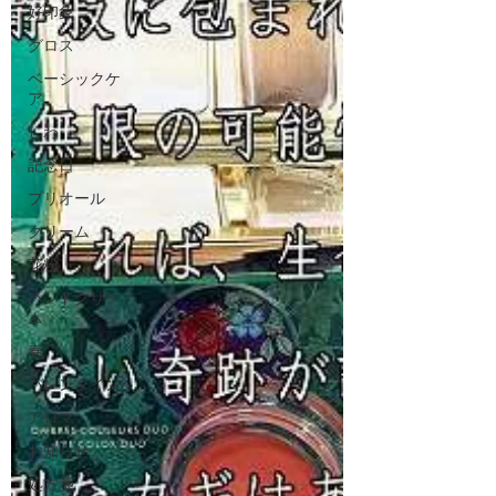
好印象
グロス
ベーシックケ
ア
しわ
記念日
プリオール
クリーム
花粉
ハンドクリー
ム
春
バレンタイン
アロマ
お知らせ
処方箋