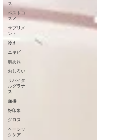
ス
ベストコ
スメ
サプリメ
ント
冷え
ニキビ
肌あれ
おしろい
リバイタ
ルグラナ
ス
面接
好印象
グロス
ベーシッ
クケア