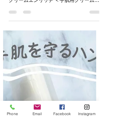
グケア
年齢サイン対策ハンドクリーム 手あれ予
防＆エイジングケア アベンヌ薬用ハンド
クリームエンリッチ ＜手肌用クリーム
（敏感肌用）＞ 50g 1,485円（税込）
手あれを防ぎながら、ハリ・つやを与え
乾燥・小じわをケア。 なめらかでふっく
ら美しい手肌へ。...
Phone
Email
Facebook
Instagram