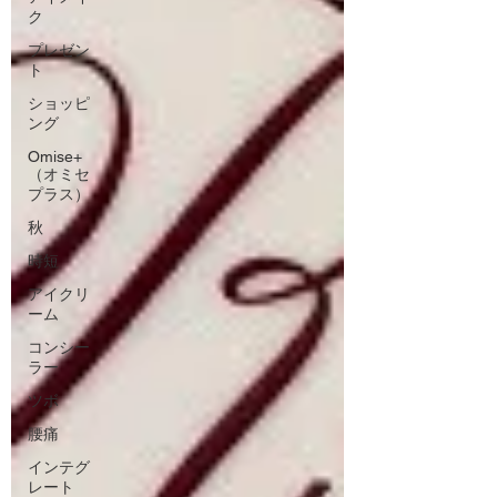
ク
プレゼン
ト
ショッピ
ング
Omise+
（オミセ
プラス）
秋
時短
アイクリ
ーム
コンシー
ラー
ツボ
腰痛
インテグ
レート