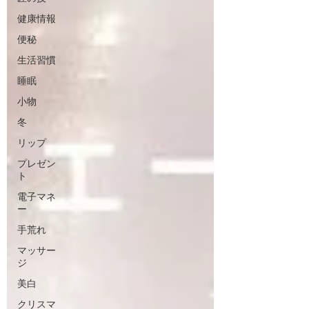
健康情報
便秘
生活習慣
睡眠
小物
冬
リップ
プレゼン
ト
電子マネ
ー
手荒れ
マッサー
ジ
美白
クリスマ