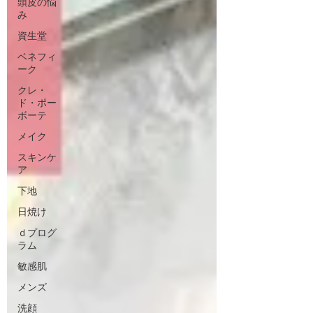
頭皮の悩
み
資生堂
ベネフィ
ーク
クレ・
ド・ポー
ボーテ
メイク
スキンケ
ア
下地
日焼け
ｄプログ
ラム
敏感肌
メンズ
洗顔