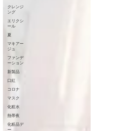
クレンジ
ング
エリクシ
ール
夏
マキアー
ジュ
ファンデ
ーション
新製品
口紅
コロナ
マスク
化粧水
熱帯夜
化粧品デ
ー