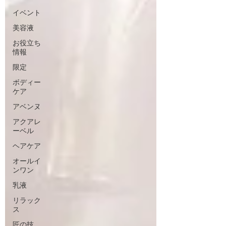
イベント
美容液
お役立ち
情報
限定
ボディー
ケア
アベンヌ
アクアレ
ーベル
ヘアケア
オールイ
ンワン
乳液
リラック
ス
匠の技