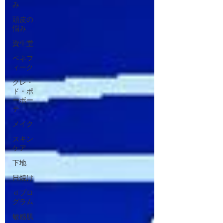
み
頭皮の
悩み
資生堂
ベネフ
ィーク
クレ・
ド・ポ
ーボー
テ
メイク
スキン
ケア
下地
日焼け
ｄプロ
グラム
敏感肌