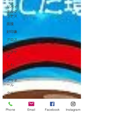
リバイ
タルグ
ラナス
面接
好印象
グロス
ベーシ
ックケ
ア
しわ
記念日
プリオ
ール
クリー
ム
花粉
Phone
Email
Facebook
Instagram
ハンド