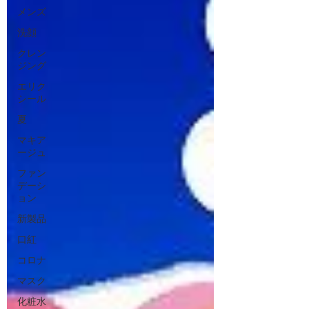
メンズ
洗顔
クレン
ジング
エリク
シール
夏
マキア
ージュ
ファン
デーシ
ョン
新製品
口紅
コロナ
マスク
化粧水