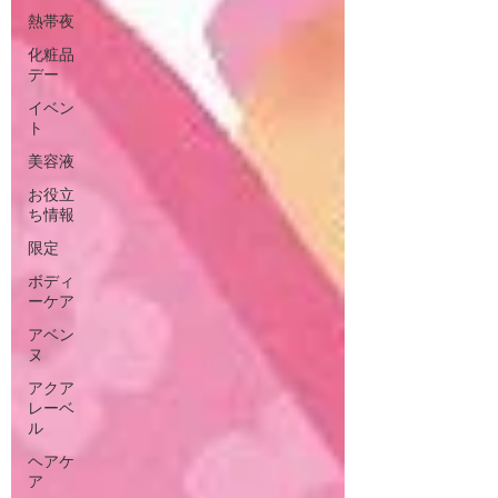
熱帯夜
化粧品
デー
イベン
ト
美容液
お役立
ち情報
限定
ボディ
ーケア
アベン
ヌ
アクア
レーベ
ル
ヘアケ
ア