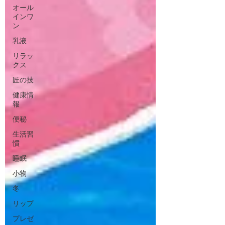
オール
インワ
ン
乳液
リラッ
クス
匠の技
健康情
報
便秘
生活習
慣
睡眠
小物
冬
リップ
プレゼ