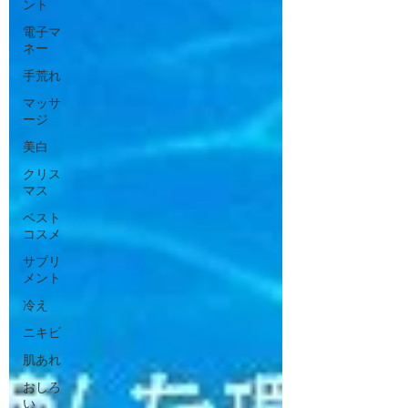
ント
電子マ
ネー
手荒れ
マッサ
ージ
美白
クリス
マス
ベスト
コスメ
サプリ
メント
冷え
ニキビ
肌あれ
おしろ
い