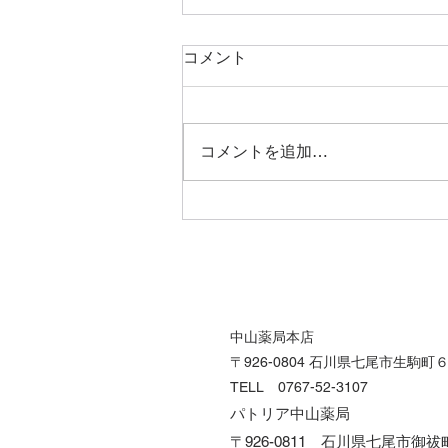
コメント
コメントを追加…
夏バテ・バテ肌にさよなら！
肌の“知性”で乗りきる夏
中山薬局本店
〒926-0804 石川県七尾市生駒町
TELL 0767-52-3107
パトリア中山薬局
〒926-0811 石川県七尾市御