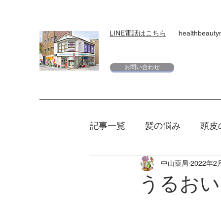
LINE電話はこちら
healthbeaut
お問い合わせ
記事一覧
髪の悩み
頭皮
中山薬局
2022年2
スキンケア
下地
日
うるおい
エリクシール
夏
マ