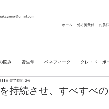
ynakayama@gmail.com
ホーム
処方箋受付
お肌
の悩み
資生堂
ベネフィーク
クレ・ド・ポ
月11日
読了時間: 2分
焼け
ｄプログラム
敏感肌
メンズ
洗顔
を持続させ、すべすべの
キアージュ
ファンデーション
新製品
口紅