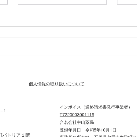
資生堂｜スノービューティー
20
２０２５｜年に一度の特別な
った
コンパクト
る!!
個人情報の取り扱いについて
インボイス（適格請求書発行事業者）
６−１
T7220003001116
合名会社中山薬局
登録年月日 令和5年10月1日
祓町パトリア１階