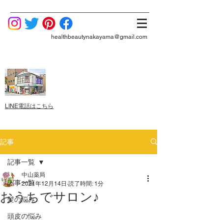
healthbeautynakayama@gmail.com
LINE電話はこちら
記事
記事一覧
中山薬局
記事一覧
2021年12月14日
読了時間: 1分
おうちでサロン♪
髪の悩み
頭皮の悩み