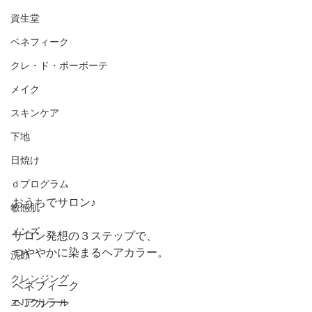
資生堂
ベネフィーク
クレ・ド・ポーボーテ
メイク
スキンケア
下地
日焼け
ｄプログラム
おうちでサロン♪
敏感肌
メンズ
サロン発想の３ステップで、
つややかに染まるヘアカラー。
洗顔
クレンジング
ベネフィーク
ヘアカラー
エリクシール