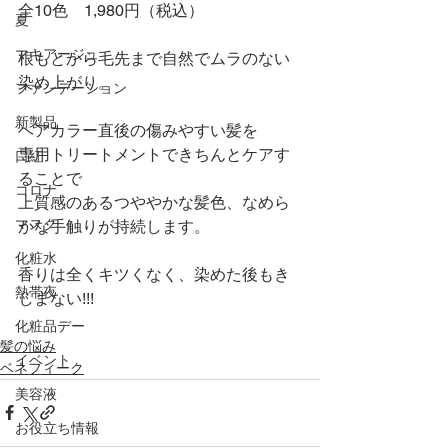
全10色　1,980円（税込）
夏
マキアージュ
根もとから毛先まで自然でムラのない
染め上がり。
ファンデーション
新製品
ヘアカラー直後の傷みやすい髪を
専用トリートメントできちんとケアす
口紅
ることで
コロナ
上質感のあるつややかな髪色、なめら
マスク
かな手触りが持続します。
化粧水
香りは全くキツくなく、染めた後もき
熱帯夜
しまない!!!
化粧品デー
髪の悩み
イベント
ベネフィーク
美容液
お役立ち情報