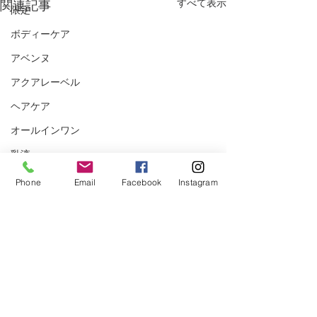
すべて表示
関連記事
限定
ボディーケア
アベンヌ
アクアレーベル
ヘアケア
オールインワン
乳液
リラックス
Phone
Email
Facebook
Instagram
匠の技
健康情報
便秘
生活習慣
コメント
睡眠