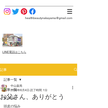
healthbeautynakayama@gmail.com
LINE電話はこちら
記事
記事一覧
中山薬局
記事一覧
2020年6月4日
読了時間: 1分
お父さん、ありがとう
髪の悩み
頭皮の悩み