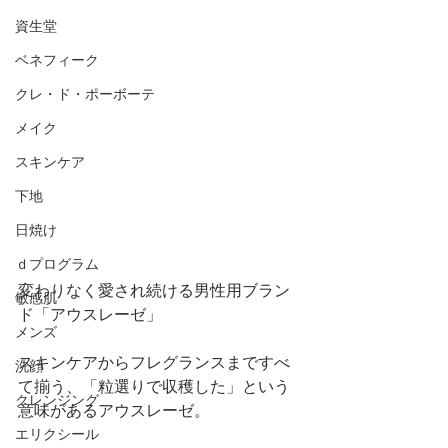
資生堂
ベネフィーク
クレ・ド・ポーボーテ
メイク
スキンケア
下地
日焼け
ｄプログラム
変わりなく愛され続ける男性用ブラン
敏感肌
ド「アウスレーゼ」
メンズ
スキンケアからフレグランスまですべ
洗顔
て揃う、「粒選りで収穫した」という
クレンジング
意味があるアウスレーゼ。
エリクシール