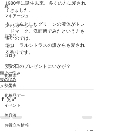
1980年に誕生以来、多くの方に愛され
夏
てきました。
マキアージュ
うっすらとしたグリーンの液体がトレ
ファンデーション
ードマーク。洗面所でみたという方も
新製品
多いのでは。
フローラルシトラスの誰からも愛され
口紅
る香りです。
コロナ
マスク
父の日のプレゼントにいかが？
頭皮の悩み
化粧水
髪の悩み
熱帯夜
メンズ
化粧品デー
イベント
美容液
お役立ち情報