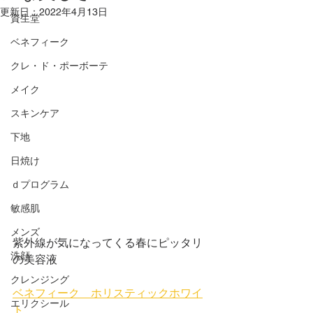
更新日：
2022年4月13日
資生堂
ベネフィーク
クレ・ド・ポーボーテ
メイク
スキンケア
下地
日焼け
ｄプログラム
敏感肌
メンズ
紫外線が気になってくる春にピッタリ
洗顔
の美容液
クレンジング
ベネフィーク　ホリスティックホワイ
エリクシール
ト