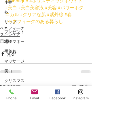
#benefique
#ホリスティックホワイト
小物
#美白
#美白美容液
#美容
#パワーボタ
冬
ニカル
#クリアな肌
#紫外線
#春
#ベネフィークのある暮らし
リップ
ベネフィーク
プレゼント
スキンケア
日焼け
電子マネー
手荒れ
マッサージ
美白
クリスマス
すべて表示
関連記事
ベストコスメ
Phone
Email
Facebook
Instagram
サプリメント
冷え
ニキビ