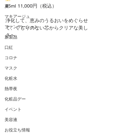
45ml	11,000円（税込）
夏
マキアージュ
浄化して、恵みのうるおいをめぐらせ
ファンデーション
て、くもりのない芯からクリアな美し
さへ。
新製品
口紅
コロナ
マスク
化粧水
熱帯夜
化粧品デー
イベント
美容液
お役立ち情報