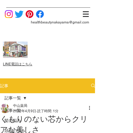
healthbeautynakayama@gmail.com
LINE電話はこちら
記事
記事一覧
中山薬局
記事一覧
2022年4月9日
読了時間: 1分
くもりのない芯からクリ
髪の悩み
アな美しさ
頭皮の悩み