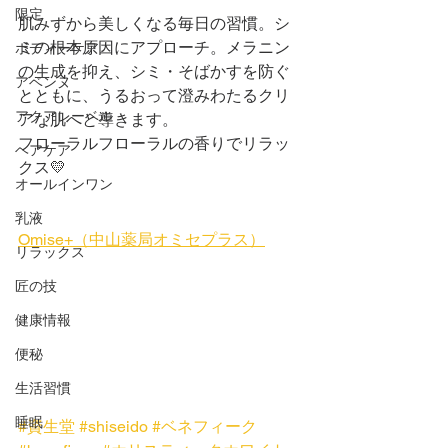
限定
肌みずから美しくなる毎日の習慣。シ
ミの根本原因にアプローチ。メラニン
ボディーケア
の生成を抑え、シミ・そばかすを防ぐ
アベンヌ
とともに、うるおって澄みわたるクリ
アクアレーベル
アな肌へと導きます。
フローラルフローラルの香りでリラッ
ヘアケア
クス💛
オールインワン
乳液
Omise+（中山薬局オミセプラス）
リラックス
匠の技
健康情報
便秘
生活習慣
睡眠
#資生堂
#shiseido
#ベネフィーク