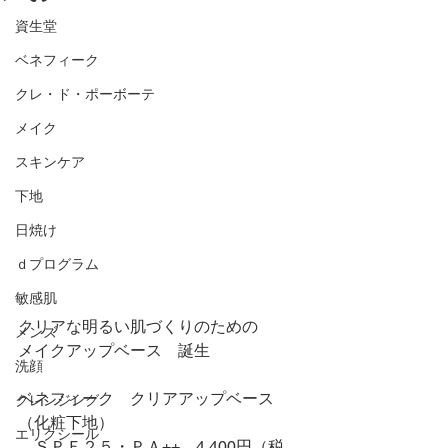
資生堂
ベネフィーク
クレ・ド・ポーボーテ
メイク
スキンケア
下地
日焼け
ｄプログラム
敏感肌
クリアな明るい肌づくりのための
メンズ
メイクアップベース　誕生
洗顔
ベネフィーク　クリアアップベース
クレンジング
（化粧下地）
エリクシール
　ＳＰＦ２５・ＰＡ++　4,400円（税