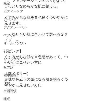
し、ファンデーションののりがよい、
限定
しっとりなめらかな肌に整える。
ボディーケア
くすみがちな肌を血色良くつややかに
アベンヌ
見せます。
アクアレーベル
～　なりたい肌に合わせて選べる２タ
ヘアケア
イプ　～
オールインワン
【ピンク】
乳液
くすみがちな肌を血色感があって、つ
リラックス
ややかに見せたい方に
匠の技
【アイボリー】
健康情報
赤味や色ムラの気になる肌を明るくつ
便秘
ややかに見せたい方に
生活習慣
睡眠