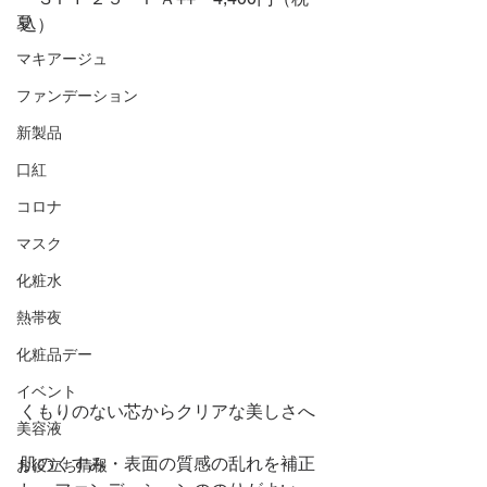
夏
込）
マキアージュ
ファンデーション
新製品
口紅
コロナ
マスク
化粧水
熱帯夜
化粧品デー
イベント
くもりのない芯からクリアな美しさへ
美容液
肌のくすみ・表面の質感の乱れを補正
お役立ち情報