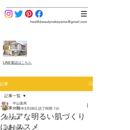
healthbeautynakayama@gmail.com
LINE電話はこちら
記事
記事一覧
中山薬局
記事一覧
2021年3月28日
読了時間: 1分
クリアな明るい肌づくり
髪の悩み
におススメ
頭皮の悩み