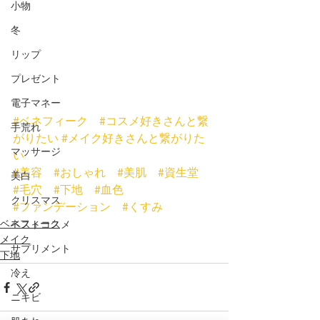
小物
冬
リップ
プレゼント
電子マネー
#ベネフィーク
#コスメ好きさんと繋
手荒れ
がりたい
#メイク好きさんと繋がりた
マッサージ
い
#美容
#おしゃれ
#美肌
#資生堂
美白
#毛穴
#下地
#血色
クリスマス
#ファンデーション
#くすみ
ベネフィーク
ベストコスメ
メイク
サプリメント
下地
冷え
ニキビ