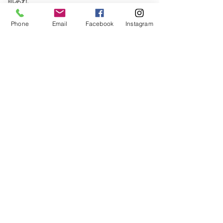
肌あれ
おしろい
Phone
Email
Facebook
Instagram
すべて表示
関連記事
リバイタルグラナス
面接
好印象
グロス
ベーシックケア
しわ
記念日
プリオール
クリーム
花粉
ハンドクリーム
春