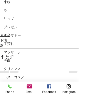
小物
冬
リップ
プレゼント
メイク
電子マネー
下地
手荒れ
夏
マッサージ
美白
クリスマス
ベストコスメ
すべて表示
関連記事
サプリメント
Phone
Email
Facebook
Instagram
冷え
ニキビ