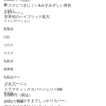
夏
マスクにつきにくい&みずみずしい発色
が続く、
マキアージュ
世界初のハイブリッド処方。
ファンデーション
新製品
口紅
コロナ
マスク
化粧水
熱帯夜
化粧品デー
マキアージュ
イベント
ドラマティックカバージェリーBB
美容液
3,080円（税込）
シミ・そばかすまでしっかりカバー。
お役立ち情報