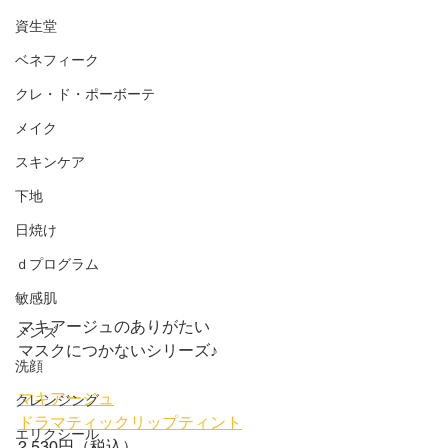
資生堂
ベネフィーク
クレ・ド・ポーボーテ
メイク
スキンケア
下地
日焼け
ｄプログラム
敏感肌
マキアージュのありがたい
メンズ
マスクにつかないシリーズ♪
洗顔
マキアージュ
クレンジング
ドラマティックリップティント
エリクシール
2,530円（税込）