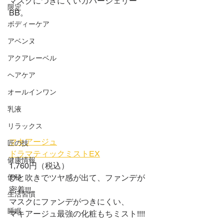
マスクにつきにくいカバージェリー
限定
BB。
ボディーケア
アベンヌ
アクアレーベル
ヘアケア
オールインワン
乳液
リラックス
マキアージュ
匠の技
ドラマティックミストEX
健康情報
1,760円（税込）
便秘
ひと吹きでツヤ感が出て、ファンデが
密着!!!
生活習慣
マスクにファンデがつきにくい、
睡眠
マキアージュ最強の化粧もちミスト!!!!