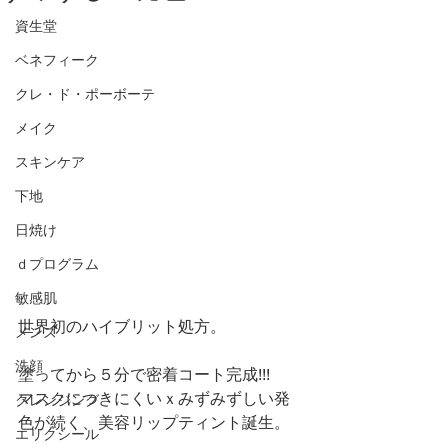
資生堂
ベネフィーク
クレ・ド・ポーボーテ
メイク
スキンケア
下地
日焼け
ｄプログラム
敏感肌
世界初のハイブリット処方。
メンズ
洗顔
塗ってから５分で密着コート完成!!!
マスクにつきにくいｘみずみずしい発
クレンジング
色が続く、美容リップティント誕生。
エリクシール