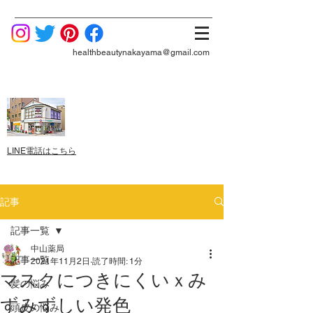
healthbeautynakayama@gmail.com
LINE電話はこちら
記事
記事一覧
中山薬局
記事一覧
2021年11月2日
読了時間: 1分
マスクにつきにくいｘみ
髪の悩み
ずみずしい発色
頭皮の悩み