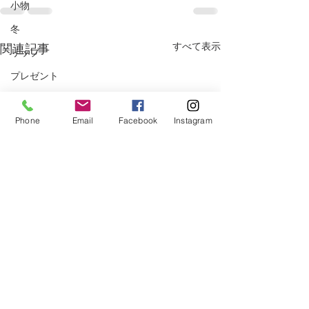
小物
冬
すべて表示
関連記事
リップ
プレゼント
電子マネー
Phone
Email
Facebook
Instagram
手荒れ
マッサージ
美白
クリスマス
ベストコスメ
サプリメント
冷え
ニキビ