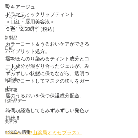
夏
マキアージュ
ドラマティックリップティント
マキアージュ
＜口紅・唇用美容液＞
ファンデーション
５色　2,530円（税込）
新製品
カラーコート＆うるおいケアができる
口紅
ハイブリット処方。
唇をほんのり染めるティント成分とコ
コロナ
ート成分が混ざり合ったジェルが、み
マスク
ずみずしい状態に保ちながら、透明つ
化粧水
や膜でコートしてマスクの移りをガー
ド。
熱帯夜
唇のうるおいを保つ保湿成分配合。
化粧品デー
時間が経過してもみずみずしい発色が
イベント
持続!!!
美容液
お役立ち情報
Omise+（中山薬局オミセプラス）