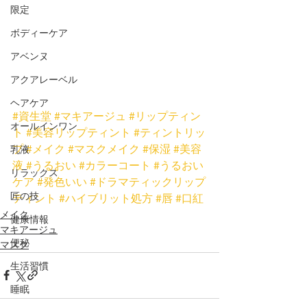
限定
ボディーケア
アベンヌ
アクアレーベル
ヘアケア
#資生堂
#マキアージュ
#リップティン
オールインワン
ト
#美容リップティント
#ティントリッ
プ
#メイク
#マスクメイク
#保湿
#美容
乳液
液
#うるおい
#カラーコート
#うるおい
リラックス
ケア
#発色いい
#ドラマティックリップ
匠の技
ティント
#ハイブリット処方
#唇
#口紅
メイク
健康情報
マキアージュ
便秘
マスク
生活習慣
睡眠