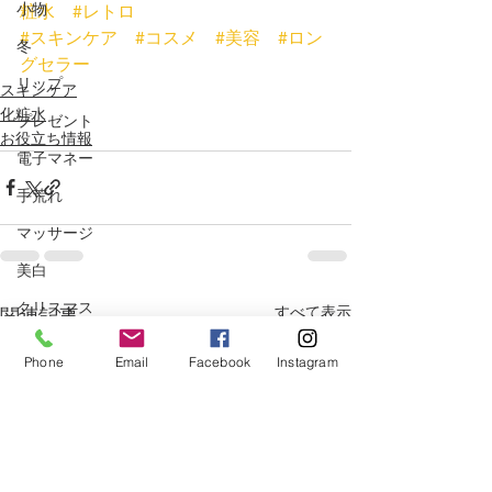
小物
粧水　
#レトロ
#スキンケア　
#コスメ　
#美容　
#ロン
冬
グセラー
リップ
スキンケア
化粧水
プレゼント
お役立ち情報
電子マネー
手荒れ
マッサージ
美白
クリスマス
すべて表示
関連記事
ベストコスメ
Phone
Email
Facebook
Instagram
サプリメント
冷え
ニキビ