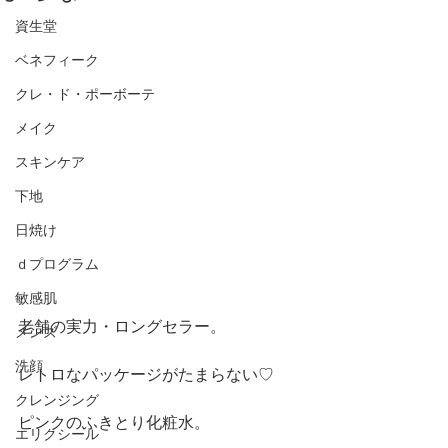
資生堂
ベネフィーク
クレ・ド・ポーボーテ
メイク
スキンケア
下地
日焼け
ｄプログラム
敏感肌
老舗の実力・ロングセラー。
メンズ
洗顔
レトロなパッケージがたまらない♡
クレンジング
ピンクのふきとり化粧水。
エリクシール