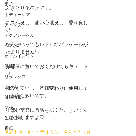
す、
限定
ふきとり化粧水です。
ボディーケア
コスパ良し、使い心地良し、香り良し
アベンヌ
♡
アクアレーベル
なんといってもレトロなパッケージが
ヘアケア
たまりません♡
オールインワン
お部屋に置いておくだけでもキュート
乳液
♡
リラックス
匠の技
値段も安いし、洗顔変わりに使用して
いる方も多いです。
健康情報
便秘
汗ばむ季節に首筋を拭くと、すごくす
っきりしますよ♡
生活習慣
睡眠
#資生堂　
#オイデルミン　
#ふきとり化