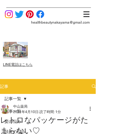
healthbeautynakayama@gmail.com
LINE電話はこちら
記事
記事一覧
中山薬局
記事一覧
2021年4月10日
読了時間: 1分
レトロなパッケージがた
髪の悩み
まらない♡
頭皮の悩み