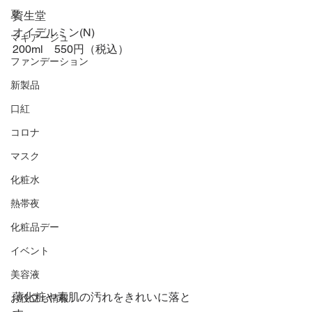
夏
資生堂
オイデルミン(N)
マキアージュ
200ml　550円（税込）
ファンデーション
新製品
口紅
コロナ
マスク
化粧水
熱帯夜
化粧品デー
イベント
美容液
薄化粧や素肌の汚れをきれいに落と
お役立ち情報