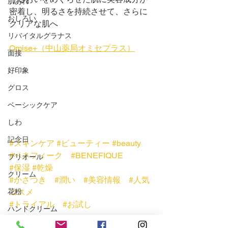
肌あれ
密着し、明るさを持続させて、さらに
おしろい
クリアな肌へ
リバイタルグラナス
Omise+（中山薬局オミセプラス）
面接
好印象
グロス
ベーシックケア
しわ
記念日
#スキンケア
#ビューティー
#beauty
#ベネフィーク
#BENEFIQUE
プリオール
#保湿
#乾燥
クリーム
#かさつき
#潤い
#美容情報
#人気
コスメ
花粉
#トライアル
#お試し
ハンドクリーム
春