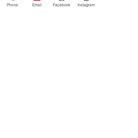
ベネフィーク
Phone
Email
Facebook
Instagram
スキンケア
バレンタイン
新製品
アロマ
お知らせ
処方箋
ふきとり化粧水
アイメイク
すべて表示
関連記事
プレゼント
ショッピング
Omise+（オミセプラス）
秋
時短
アイクリーム
コンシーラー