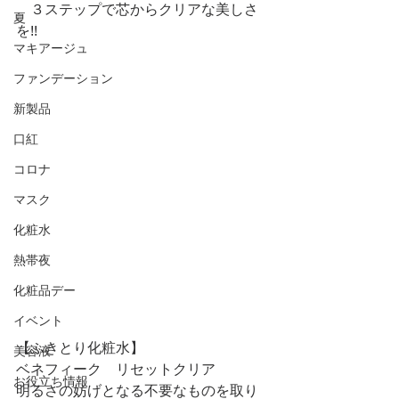
　３ステップで芯からクリアな美しさ
夏
を!!
マキアージュ
ファンデーション
新製品
口紅
コロナ
マスク
化粧水
熱帯夜
化粧品デー
イベント
【ふきとり化粧水】
美容液
ベネフィーク　リセットクリア
お役立ち情報
明るさの妨げとなる不要なものを取り