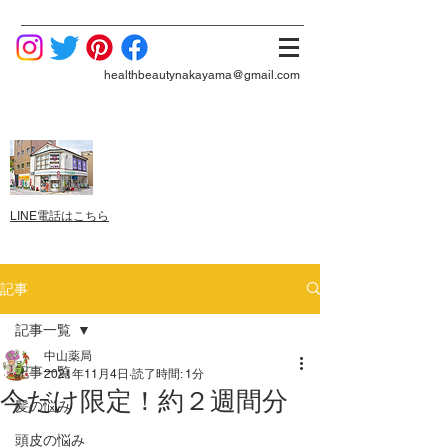
healthbeautynakayama@gmail.com
LINE電話はこちら
記事
記事一覧
中山薬局
記事一覧
2021年11月4日
読了時間: 1分
今だけ限定！約２週間分
髪の悩み
頭皮の悩み