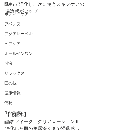
去って浄化し、次に使うスキンケアの
限定
浸透感がアップ
ボディーケア
アベンヌ
アクアレーベル
ヘアケア
オールインワン
乳液
リラックス
匠の技
健康情報
便秘
生活習慣
【化粧水】
ベネフィーク　クリアローションⅡ
睡眠
浄化した肌の角層深くまで浸透感し、