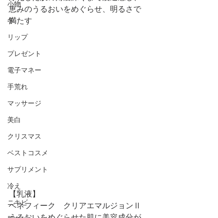
小物
恵みのうるおいをめぐらせ、明るさで
満たす
冬
リップ
プレゼント
電子マネー
手荒れ
マッサージ
美白
クリスマス
ベストコスメ
サプリメント
冷え
【乳液】
ニキビ
ベネフィーク　クリアエマルジョンⅡ
うるおいをめぐらせた肌に美容成分が