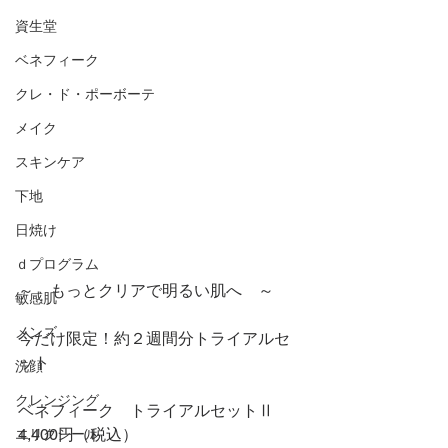
資生堂
ベネフィーク
クレ・ド・ポーボーテ
メイク
スキンケア
下地
日焼け
ｄプログラム
～　もっとクリアで明るい肌へ　～
敏感肌
メンズ
今だけ限定！約２週間分トライアルセ
ット
洗顔
クレンジング
ベネフィーク　トライアルセットⅡ　
4,400円（税込）
エリクシール