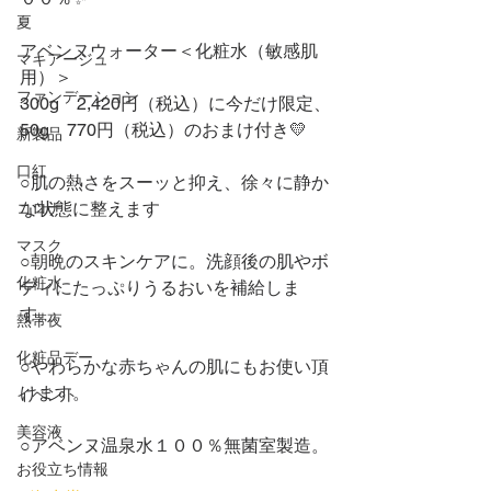
夏
アベンヌウォーター＜化粧水（敏感肌
マキアージュ
用）＞
ファンデーション
300g　2,420円（税込）に今だけ限定、
50g　770円（税込）のおまけ付き💛
新製品
口紅
○肌の熱さをスーッと抑え、徐々に静か
な状態に整えます
コロナ
マスク
○朝晩のスキンケアに。洗顔後の肌やボ
化粧水
ディにたっぷりうるおいを補給しま
す。
熱帯夜
化粧品デー
○やわらかな赤ちゃんの肌にもお使い頂
けます。
イベント
美容液
○アベンヌ温泉水１００％無菌室製造。
お役立ち情報