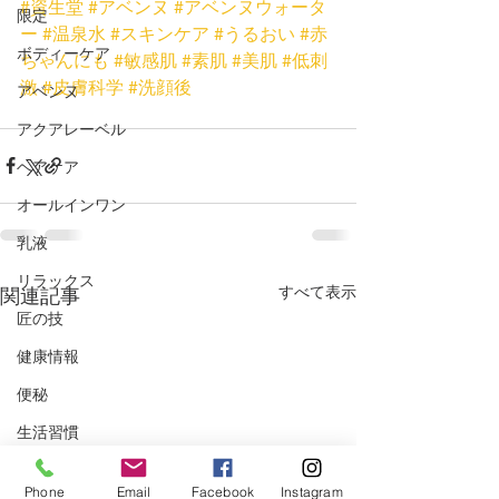
#資生堂
#アベンヌ
#アベンヌウォータ
限定
ー
#温泉水
#スキンケア
#うるおい
#赤
ボディーケア
ちゃんにも
#敏感肌
#素肌
#美肌
#低刺
激
#皮膚科学
#洗顔後
アベンヌ
アクアレーベル
ヘアケア
オールインワン
乳液
リラックス
すべて表示
関連記事
匠の技
健康情報
便秘
生活習慣
睡眠
Phone
Email
Facebook
Instagram