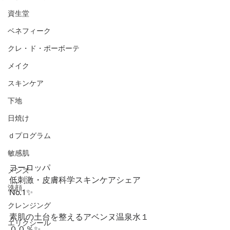
資生堂
ベネフィーク
クレ・ド・ポーボーテ
メイク
スキンケア
下地
日焼け
ｄプログラム
敏感肌
ヨーロッパ
メンズ
低刺激・皮膚科学スキンケアシェア
洗顔
No.1✨
クレンジング
素肌の土台を整えるアベンヌ温泉水１
エリクシール
００％✨