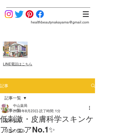
healthbeautynakayama@gmail.com
LINE電話はこちら
記事
記事一覧
中山薬局
記事一覧
2021年8月23日
読了時間: 1分
低刺激・皮膚科学スキンケ
髪の悩み
アシェアNo.1✨
頭皮の悩み