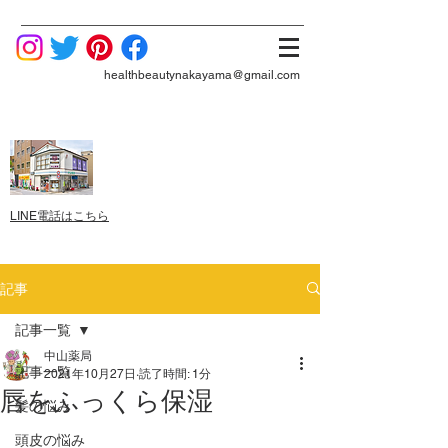
healthbeautynakayama@gmail.com
LINE電話はこちら
記事
記事一覧
中山薬局
記事一覧
2021年10月27日
読了時間: 1分
唇をふっくら保湿
髪の悩み
頭皮の悩み