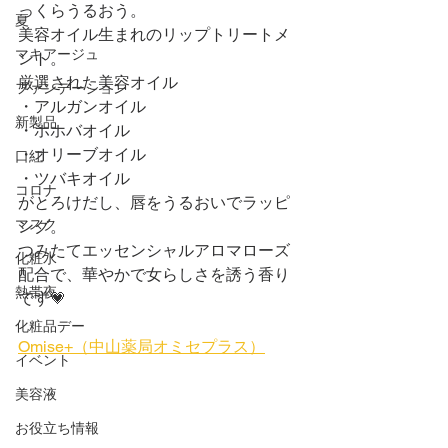
っくらうるおう。
夏
美容オイル生まれのリップトリートメ
マキアージュ
ント。
厳選された美容オイル
ファンデーション
・アルガンオイル
新製品
・ホホバオイル
・オリーブオイル
口紅
・ツバキオイル
コロナ
がとろけだし、唇をうるおいでラッピ
マスク
ング。
つみたてエッセンシャルアロマローズ
化粧水
配合で、華やかで女らしさを誘う香り
熱帯夜
です💗
化粧品デー
Omise+（中山薬局オミセプラス）
イベント
美容液
お役立ち情報