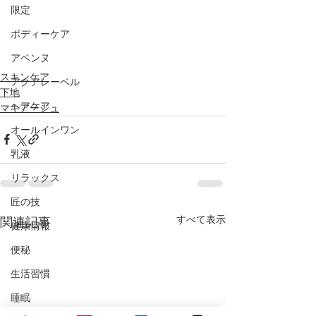
限定
ボディーケア
アベンヌ
スキンケア
アクアレーベル
下地
ヘアケア
マキアージュ
オールインワン
乳液
リラックス
匠の技
すべて表示
関連記事
健康情報
便秘
生活習慣
睡眠