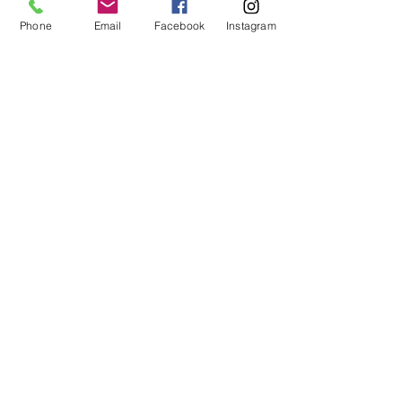
小物
Phone
Email
Facebook
Instagram
冬
リップ
プレゼント
電子マネー
手荒れ
マッサージ
美白
コメント
クリスマス
ベストコスメ
サプリメント
コメントを追加…
12月のスキンケア｜乾
「秋本番」、夏
燥・冷え・忙しさで肌負
ジ、乾燥や気温
冷え
担が一気に増える季節
がゆらぎやすい
ニキビ