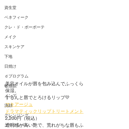
資生堂
ベネフィーク
クレ・ド・ポーボーテ
メイク
スキンケア
下地
日焼け
ｄプログラム
美容オイルが唇を包み込んでふっくら
敏感肌
保湿。
メンズ
するんと唇でとろけるリップ💛
マキアージュ
洗顔
ドラマティックリップトリートメント
クレンジング
2,200円（税込）
透明感が高い艶で、荒れがちな唇もふ
エリクシール