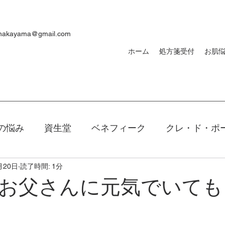
ynakayama@gmail.com
ホーム
処方箋受付
お肌
の悩み
資生堂
ベネフィーク
クレ・ド・ポ
月20日
読了時間: 1分
焼け
ｄプログラム
敏感肌
メンズ
洗顔
お父さんに元気でいても
キアージュ
ファンデーション
新製品
口紅