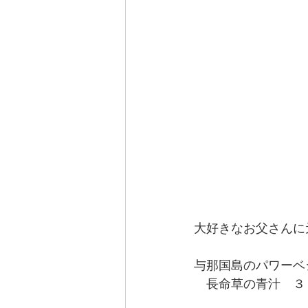
大好きなお父さんに
与那国島のパワーベ
　長命草の青汁　３０