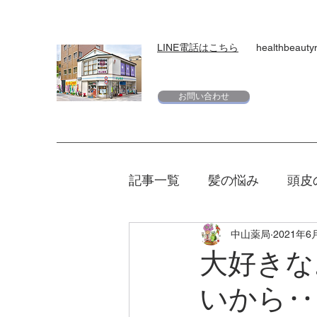
LINE電話はこちら
healthbeaut
お問い合わせ
記事一覧
髪の悩み
頭皮
中山薬局
2021年6
スキンケア
下地
日
大好きな
いから‥
エリクシール
夏
マ