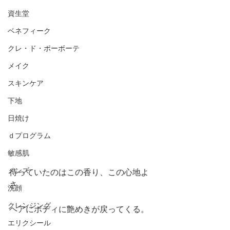
資生堂
ベネフィーク
クレ・ド・ポーボーテ
メイク
スキンケア
下地
日焼け
ｄプログラム
敏感肌
メンズ
待っていたのはこの香り、この心地よ
さ。
洗顔
クレンジング
ヘアにボディに艶めきが戻ってくる。
エリクシール