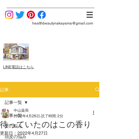
healthbeautynakayama@gmail.com
LINE電話はこちら
記事
記事一覧
中山薬局
記事一覧
2022年4月26日
読了時間: 2分
待っていたのはこの香り
髪の悩み
更新日：
2022年4月27日
頭皮の悩み