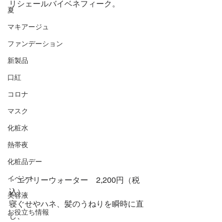
リシェールバイベネフィーク。
夏
マキアージュ
ファンデーション
新製品
口紅
コロナ
マスク
化粧水
熱帯夜
化粧品デー
イベント
・エアリーウォーター　2,200円（税
込）
美容液
寝ぐせやハネ、髪のうねりを瞬時に直
お役立ち情報
し、