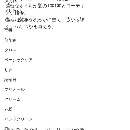
肌あれ
濃密なオイルが髪の1本1本とコーティ
おしろい
ング補修。
傷んだ髪をなめらかに整え、芯から輝
リバイタルグラナス
くようなつやを与える。
面接
好印象
グロス
ベーシックケア
しわ
記念日
プリオール
クリーム
花粉
ハンドクリーム
春
待っていたのは、この香り　この心地