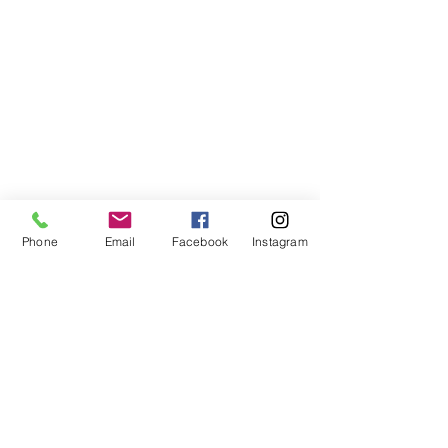
Phone
Email
Facebook
Instagram
ベネフィーク　リシェール　ボディミ
ルク　4,180円（税込）
肌に溶け込むようになじんでいくみず
みずしく、なめらかな感触
全身をしなやかに美しく磨きあげます