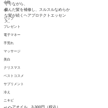
小物
守りながら、
傷んだ髪を補修し、スルスルなめらか
冬
な髪が続くヘアプロテクトエッセン
リップ
ス。
プレゼント
電子マネー
手荒れ
マッサージ
美白
クリスマス
ベストコスメ
サプリメント
冷え
ニキビ
・ヘアオイル　3,300円（税込）