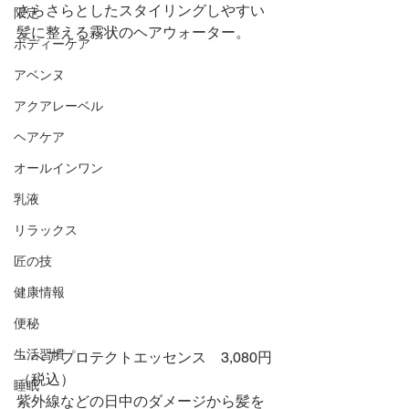
さらさらとしたスタイリングしやすい
限定
髪に整える霧状のヘアウォーター。
ボディーケア
アベンヌ
アクアレーベル
ヘアケア
オールインワン
乳液
リラックス
匠の技
健康情報
便秘
生活習慣
・ヘアプロテクトエッセンス　3,080円
（税込）
睡眠
紫外線などの日中のダメージから髪を