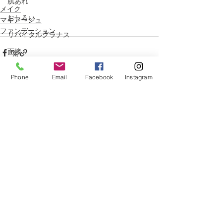
肌あれ
メイク
おしろい
マキアージュ
ファンデーション
リバイタルグラナス
面接
好印象
Phone
Email
Facebook
Instagram
グロス
ベーシックケア
すべて表示
関連記事
しわ
記念日
プリオール
クリーム
花粉
ハンドクリーム
春