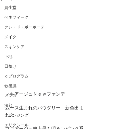
資生堂
ベネフィーク
クレ・ド・ポーボーテ
メイク
スキンケア
下地
日焼け
ｄプログラム
敏感肌
マキアージュＮｅｗファンデ
メンズ
洗顔
ムース生まれのパウダリー　新色出ま
した
クレンジング
エリクシール
マキアージュ史上最も明るいピンク系