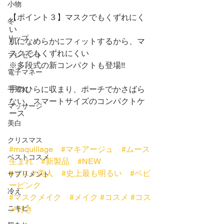
小物
【ポイント３】マスクでもくずれにく
冬
い
リップ
肌になめらかにフィットするから、マ
スクでもくずれにくい
プレゼント
※多段式の新コンパクトも登場!!
電子マネー
手のひらに収まり、ポーチでかさばら
手荒れ
ない、スマートサイズのコンパクトケ
マッサージ
ース
美白
クリスマス
#maquillage
#マキアージュ
#ムース
ベストコスメ
生まれ
#新製品
#NEW
#マスク美人
#史上最も明るい
#ベビ
サプリメント
ーピンク
冷え
#マスクメイク
#メイク
#コスメ
#コス
ニキビ
メ好き