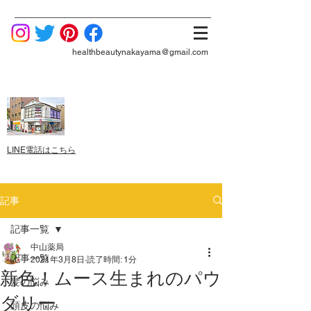
healthbeautynakayama@gmail.com
LINE電話はこちら
記事
記事一覧
中山薬局
記事一覧
2021年3月8日
読了時間: 1分
新色！ムース生まれのパウ
髪の悩み
ダリー
頭皮の悩み