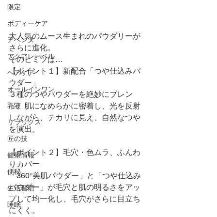
限定
ボディーケア
大人気のムース生まれのパウダリーが
アベンヌ
さらに進化。
アクアレーベル
そのヒミツは…
【ポイント１】新配合「つや仕込みパ
ヘアケア
ウダー」
オールインワン
３種のつやパウダーを絶妙にブレン
ド。肌になめらかに密着し、光を反射
乳液
しながら、テカリに見え、自然なつや
リラックス
を演出。
匠の技
【ポイント２】毛穴・色ムラ、ふんわ
健康情報
りカバー
便秘
「360°美肌パウダー」と「つや仕込み
パウダー」が毛穴と肌の明るさをアッ
生活習慣
プして均一化し、毛穴がさらに目立ち
睡眠
にくく。