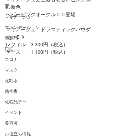
夏
の新色
ベビーピンクオークル００登場
マキアージュ
ファンデーション
マキアージュ　ドラマティックパウダ
リーＥＸ
新製品
レフィル　3,300円（税込）
口紅
ケース　　1,100円（税込）
コロナ
マスク
化粧水
熱帯夜
化粧品デー
イベント
美容液
お役立ち情報