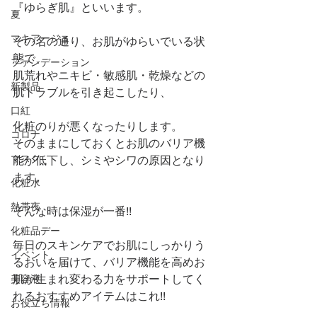
『ゆらぎ肌』といいます。
夏
マキアージュ
その名の通り、お肌がゆらいでいる状
態で、
ファンデーション
肌荒れやニキビ・敏感肌・乾燥などの
新製品
肌トラブルを引き起こしたり、
口紅
化粧のりが悪くなったりします。
コロナ
そのままにしておくとお肌のバリア機
マスク
能が低下し、シミやシワの原因となり
ます。
化粧水
熱帯夜
そんな時は保湿が一番!!
化粧品デー
毎日のスキンケアでお肌にしっかりう
イベント
るおいを届けて、バリア機能を高めお
肌が生まれ変わる力をサポートしてく
美容液
れるおすすめアイテムはこれ!!
お役立ち情報