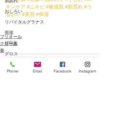
肌あれ
キンケア
#ニキビ
#敏感肌
#肌荒れ
#う
おしろい
るおい
#美容
#保湿
リバイタルグラナス
面接
プリオール
好印象
クリーム
春
グロス
ベーシックケア
Phone
Email
Facebook
Instagram
しわ
記念日
プリオール
すべて表示
関連記事
クリーム
花粉
ハンドクリーム
春