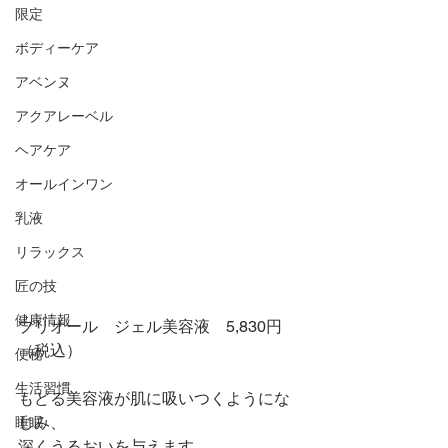
限定
ボディーケア
アベンヌ
アクアレーベル
ヘアケア
オールインワン
乳液
リラックス
匠の技
健康情報
プリオール　ジェル美容液　5,830円
（税込）
便秘
生活習慣
もどる美容液が肌に吸いつくようにな
じみ、
睡眠
深くうるおいを与えます。