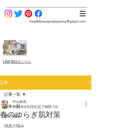
healthbeautynakayama@gmail.com
LINE電話はこちら
記事
記事一覧
中山薬局
記事一覧
2021年4月23日
読了時間: 1分
春のゆらぎ肌対策
髪の悩み
頭皮の悩み