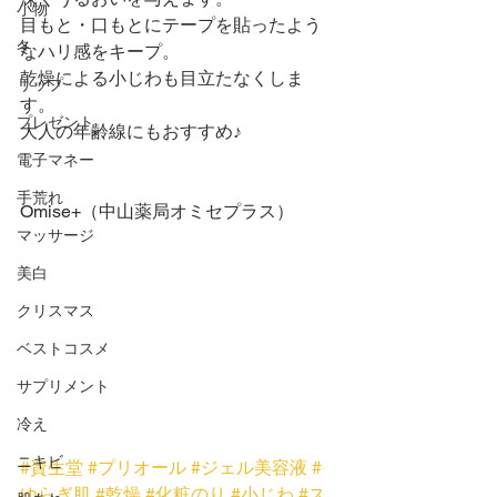
小物
目もと・口もとにテープを貼ったよう
冬
なハリ感をキープ。
乾燥による小じわも目立たなくしま
リップ
す。
プレゼント
大人の年齢線にもおすすめ♪
電子マネー
手荒れ
Omise+（中山薬局オミセプラス）
マッサージ
美白
クリスマス
ベストコスメ
サプリメント
冷え
ニキビ
#資生堂
#プリオール
#ジェル美容液
#
ゆらぎ肌
#乾燥
#化粧のり
#小じわ
#ス