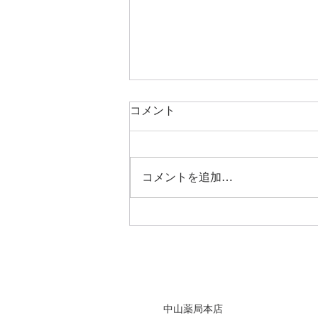
コメント
コメントを追加…
「秋本番」、夏のダメージ、
乾燥や気温差にお肌がゆらぎ
やすい季節✨
中山薬局本店