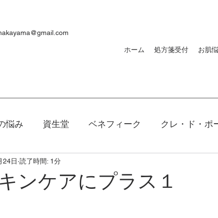
ynakayama@gmail.com
ホーム
処方箋受付
お肌
の悩み
資生堂
ベネフィーク
クレ・ド・ポ
月24日
読了時間: 1分
焼け
ｄプログラム
敏感肌
メンズ
洗顔
キンケアにプラス１
キアージュ
ファンデーション
新製品
口紅