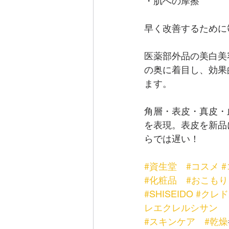
・肌への摩擦
早く改善するために
医薬部外品の美白美
の奥に着目し、効果
ます。
角層・表皮・真皮・
を表現。表皮を新品
らでは遅い！
#資生堂
#コスメ
#化粧品
#おこもり
#SHISEIDO
#クレ
レエクレルシサン
#スキンケア
#乾燥