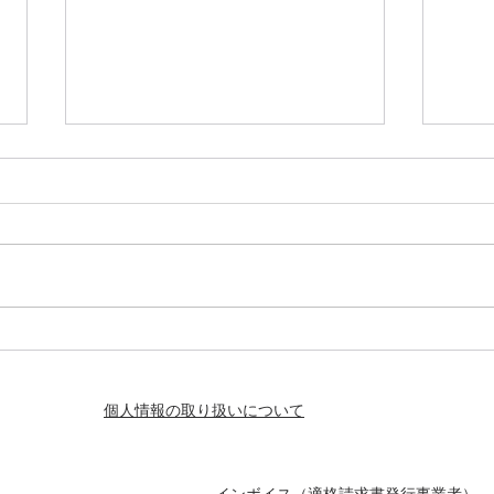
夏バテ・バテ肌にさよなら！
資生
肌の“知性”で乗りきる夏
２０
コン
個人情報の取り扱いについて