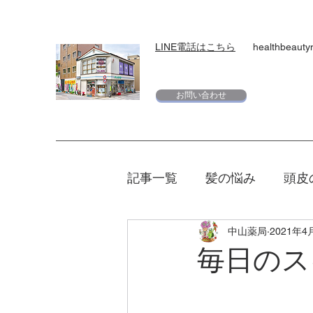
LINE電話はこちら
healthbeaut
お問い合わせ
記事一覧
髪の悩み
頭皮
中山薬局
2021年4
スキンケア
下地
日
毎日のス
エリクシール
夏
マ