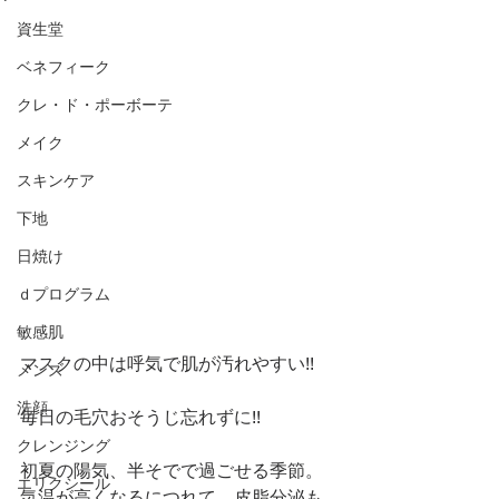
資生堂
ベネフィーク
クレ・ド・ポーボーテ
メイク
スキンケア
下地
日焼け
ｄプログラム
敏感肌
マスクの中は呼気で肌が汚れやすい!!
メンズ
洗顔
毎日の毛穴おそうじ忘れずに!!
クレンジング
初夏の陽気、半そでで過ごせる季節。
エリクシール
気温が高くなるにつれて、皮脂分泌も