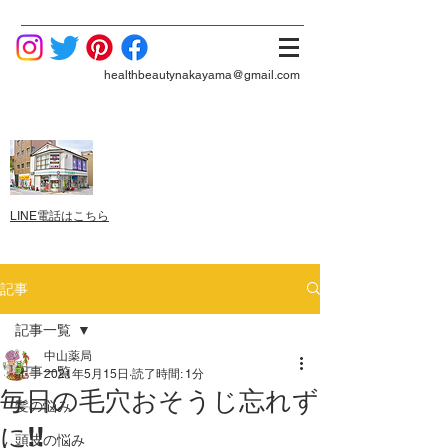
healthbeautynakayama@gmail.com
LINE電話はこちら
記事
記事一覧
中山薬局
記事一覧
2021年5月15日
読了時間: 1分
毎日の毛穴おそうじ忘れず
髪の悩み
に!!
頭皮の悩み