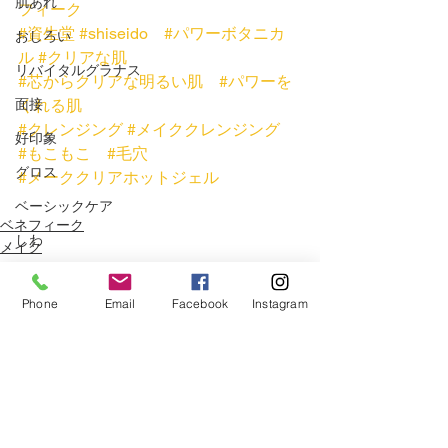
肌あれ
フィーク
#資生堂
#shiseido
#パワーボタニカ
おしろい
ル
#クリアな肌
リバイタルグラナス
#芯からクリアな明るい肌
#パワーを
くれる肌
面接
#クレンジング
#メイククレンジング
好印象
#もこもこ
#毛穴
グロス
#メーククリアホットジェル
ベーシックケア
ベネフィーク
しわ
メイク
スキンケア
記念日
Phone
Email
Facebook
Instagram
プリオール
クリーム
花粉
ハンドクリーム
すべて表示
関連記事
春