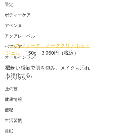
限定
ボディーケア
アベンヌ
アクアレーベル
・
ベネフィーク　メーククリアホット
ヘアケア
ジェル
　150g　3,960円（税込）
オールインワン
温かい感触で肌を包み、メイクも汚れ
乳液
も浄化する。
リラックス
匠の技
健康情報
便秘
生活習慣
睡眠