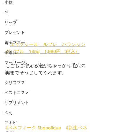
小物
冬
リップ
プレゼント
電子マネー
・
エリクシール　ルフレ　バランシン
グバブル　165g　1,980円（税込）
手荒れ
マッサージ
もこもこ増える泡がちゃっかり毛穴の
奥までそうじしてくれます。
美白
クリスマス
ベストコスメ
サプリメント
冷え
ニキビ
#ベネフィーク
#benefique
#新生ベネ