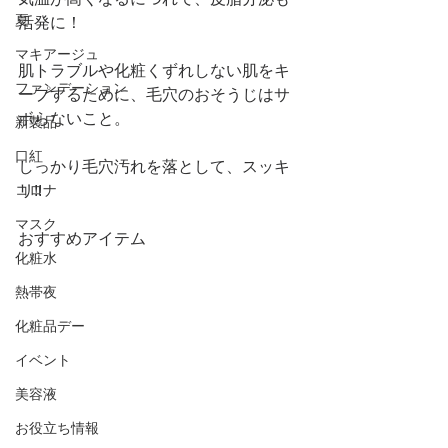
夏
活発に！
マキアージュ
肌トラブルや化粧くずれしない肌をキ
ファンデーション
ープするために、毛穴のおそうじはサ
ボらないこと。
新製品
口紅
しっかり毛穴汚れを落として、スッキ
リ!!
コロナ
マスク
おすすめアイテム
化粧水
熱帯夜
化粧品デー
イベント
美容液
お役立ち情報