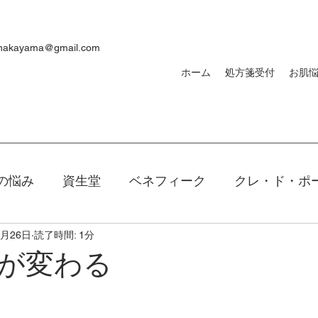
ynakayama@gmail.com
ホーム
処方箋受付
お肌
の悩み
資生堂
ベネフィーク
クレ・ド・ポ
2月26日
読了時間: 1分
焼け
ｄプログラム
敏感肌
メンズ
洗顔
が変わる
キアージュ
ファンデーション
新製品
口紅