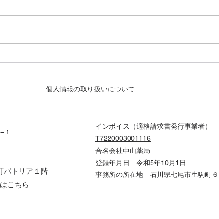
「濫用（らんよう）等のおそ
緊急
れのある医薬品」の販売等に
ノル
ついて
七尾
個人情報の取り扱いについて
インボイス（適格請求書発行事業者）
６−１
T7220003001116
合名会社中山薬局
登録年月日 令和5年10月1日
祓町パトリア１階
事務所の所在地 石川県七尾市生駒町６
話はこちら