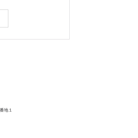
避妊薬（アフターピル）
レボの処方箋なし販売｜
市 中山薬局
番地１