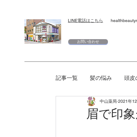
LINE電話はこちら
healthbeaut
お問い合わせ
記事一覧
髪の悩み
頭皮
中山薬局
2021年1
スキンケア
下地
日
眉で印象
エリクシール
夏
マ