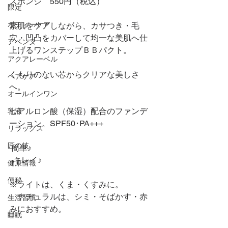
スポンジ　550円（税込）
限定
ボディーケア
素肌をケアしながら、カサつき・毛
穴・凹凸をカバーして均一な美肌へ仕
アベンヌ
上げるワンステップＢＢパクト。
アクアレーベル
くもりのない芯からクリアな美しさ
ヘアケア
へ。
オールインワン
ヒアルロン酸（保湿）配合のファンデ
乳液
ーション。SPF50･PA+++
リラックス
匠の技
 簡単♪
  キレイ♪
健康情報
便秘
※ライトは、くま・くすみに。
　ナチュラルは、シミ・そばかす・赤
生活習慣
みにおすすめ。
睡眠