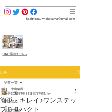
healthbeautynakayama@gmail.com
LINE電話はこちら
記事
記事一覧
中山薬局
記事一覧
2022年6月23日
読了時間: 1分
簡単・キレイ♪ワンステッ
髪の悩み
プＢＢパクト
頭皮の悩み