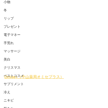
小物
冬
リップ
プレゼント
電子マネー
手荒れ
マッサージ
美白
クリスマス
ベストコスメ
Omise+（中山薬局オミセプラス）
サプリメント
冷え
ニキビ