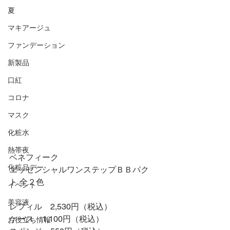
夏
マキアージュ
ファンデーション
新製品
口紅
コロナ
マスク
化粧水
熱帯夜
ベネフィーク
化粧品デー
エッセンシャルワンステップＢＢパク
ト 全２色
イベント
美容液
レフィル　2,530円（税込）
ケース　1,100円（税込）
お役立ち情報