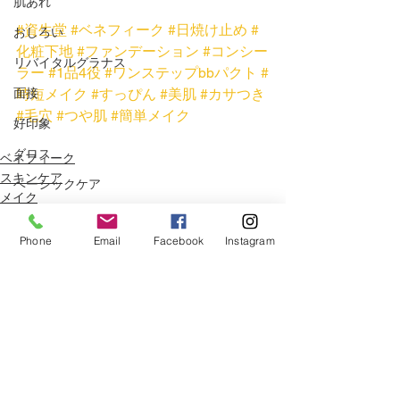
肌あれ
#資生堂
#ベネフィーク
#日焼け止め
#
おしろい
化粧下地
#ファンデーション
#コンシー
リバイタルグラナス
ラー
#1品4役
#ワンステップbbパクト
#
時短メイク
#すっぴん
#美肌
#カサつき
面接
#毛穴
#つや肌
#簡単メイク
好印象
グロス
ベネフィーク
スキンケア
ベーシックケア
メイク
しわ
Phone
Email
Facebook
Instagram
記念日
プリオール
クリーム
花粉
すべて表示
関連記事
ハンドクリーム
春