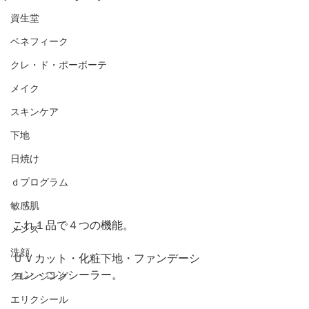
資生堂
ベネフィーク
クレ・ド・ポーボーテ
メイク
スキンケア
下地
日焼け
ｄプログラム
敏感肌
これ１品で４つの機能。
メンズ
洗顔
ＵＶカット・化粧下地・ファンデーシ
ョン・コンシーラー。
クレンジング
エリクシール