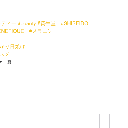
ーティー
#beauty
#資生堂
#SHISEIDO
ENEFIQUE
#メラニン
っかり日焼け
コスメ
ア
夏