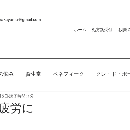
ynakayama@gmail.com
ホーム
処方箋受付
お肌
の悩み
資生堂
ベネフィーク
クレ・ド・ポ
月5日
読了時間: 1分
焼け
ｄプログラム
敏感肌
メンズ
洗顔
疲労に
キアージュ
ファンデーション
新製品
口紅