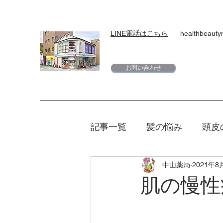
LINE電話はこちら
healthbeaut
お問い合わせ
記事一覧
髪の悩み
頭皮
中山薬局
2021年8
スキンケア
下地
日
肌の慢性
エリクシール
夏
マ