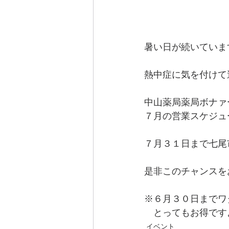
暑い日が続いていま
熱中症に気を付けて過
中山薬局薬局ボナァ
７月の営業スケジュ
７月３１日まで七尾市
是非このチャンスをお
※６月３０日までワ
　とってもお得ですよ(
イベント