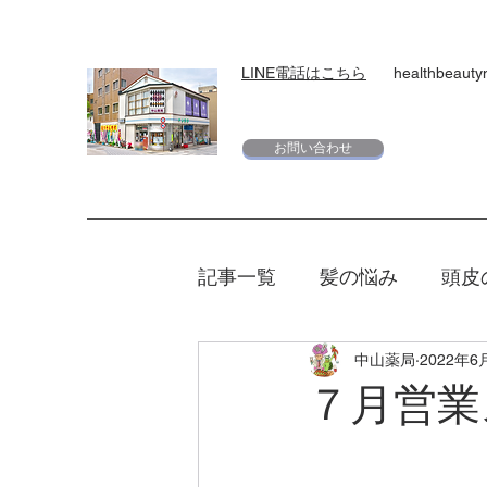
LINE電話はこちら
healthbeaut
お問い合わせ
記事一覧
髪の悩み
頭皮
中山薬局
2022年6
スキンケア
下地
日
７月営業
エリクシール
夏
マ