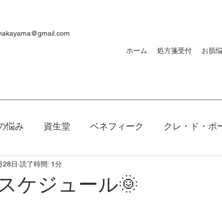
ynakayama@gmail.com
ホーム
処方箋受付
お肌
の悩み
資生堂
ベネフィーク
クレ・ド・ポ
月28日
読了時間: 1分
焼け
ｄプログラム
敏感肌
メンズ
洗顔
スケジュール🌞
キアージュ
ファンデーション
新製品
口紅