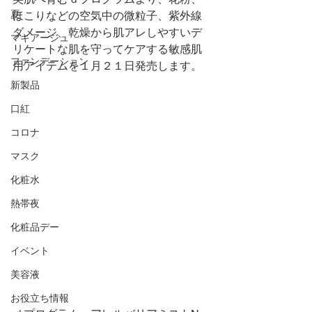
夏
ほこりなどの空気中の微粒子、紫外線
ダメージ、乾燥から肌アレしやすいデ
マキアージュ
リケートな肌を守ってケアする敏感肌
ファンデーション
用アイテムを１月２１日発売します。
新製品
口紅
コロナ
マスク
化粧水
熱帯夜
化粧品デー
イベント
美容液
お役立ち情報