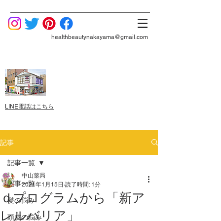
healthbeautynakayama@gmail.com
LINE電話はこちら
記事
記事一覧
中山薬局
記事一覧
2021年1月15日
読了時間: 1分
ｄプログラムから「新ア
髪の悩み
レルバリア」
頭皮の悩み