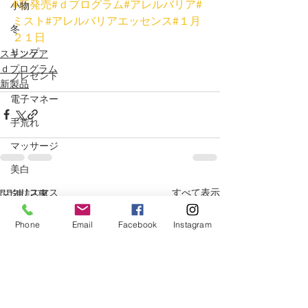
#新発売
#ｄプログラム
#アレルバリア
#
小物
ミスト
#アレルバリアエッセンス
#１月
冬
２１日
リップ
スキンケア
ｄプログラム
プレゼント
新製品
電子マネー
手荒れ
マッサージ
美白
クリスマス
すべて表示
関連記事
ベストコスメ
Phone
Email
Facebook
Instagram
サプリメント
冷え
ニキビ