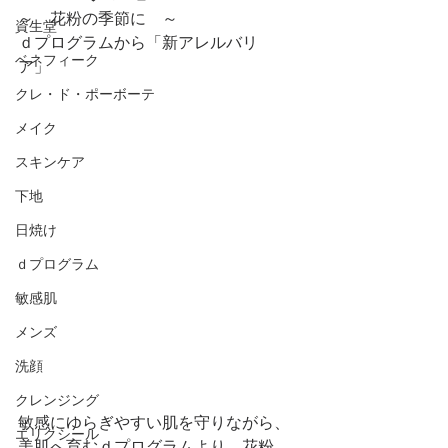
～　花粉の季節に　～
資生堂
ｄプログラムから「新アレルバリ
ベネフィーク
ア」　
クレ・ド・ポーボーテ
メイク
スキンケア
下地
日焼け
ｄプログラム
敏感肌
メンズ
洗顔
クレンジング
敏感にゆらぎやすい肌を守りながら、
エリクシール
美肌へ育むｄプログラムより、花粉、