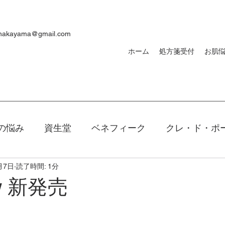
ynakayama@gmail.com
ホーム
処方箋受付
お肌
の悩み
資生堂
ベネフィーク
クレ・ド・ポ
月7日
読了時間: 1分
焼け
ｄプログラム
敏感肌
メンズ
洗顔
ew 新発売
キアージュ
ファンデーション
新製品
口紅