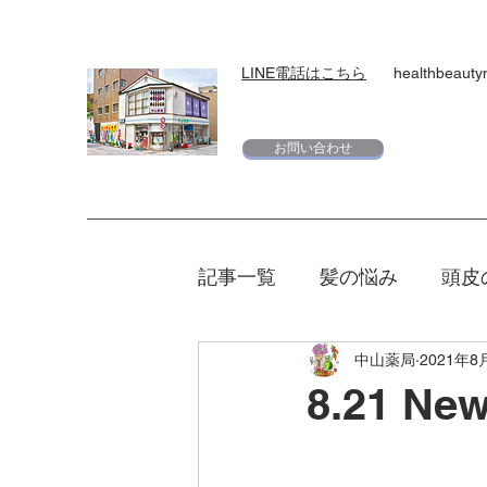
LINE電話はこちら
healthbeaut
お問い合わせ
記事一覧
髪の悩み
頭皮
中山薬局
2021年8
スキンケア
下地
日
8.21 N
エリクシール
夏
マ