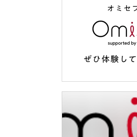
エリクシール
夏
マ
マスク
化粧水
熱帯
ボディーケア