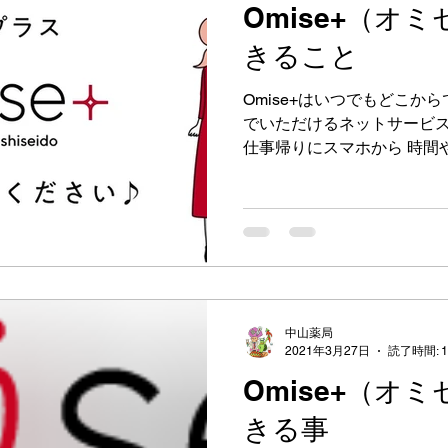
Omise+（オ
キアージュ
ファンデーション
新製品
口紅
きること
Omise+はいつでもどこか
夜
化粧品デー
イベント
美容液
お役立
でいただけるネットサービス
仕事帰りにスマホから 時間
仕事帰りや在宅中など気に
いただけます。 お仕事・家
づらい…。...
中山薬局
2021年3月27日
読了時間: 
Omise+（オ
きる事