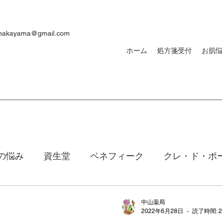
ynakayama@gmail.com
ホーム
処方箋受付
お肌
の悩み
資生堂
ベネフィーク
クレ・ド・ポ
焼け
ｄプログラム
敏感肌
メンズ
洗顔
中山薬局
2022年6月28日
読了時間: 