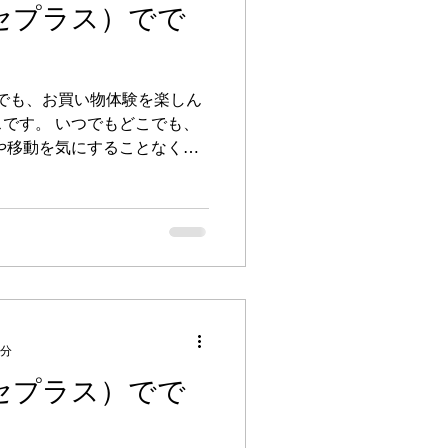
ミセプラス）でで
コロナ
らでも、お買い物体験を楽しん
ち情報
限定
です。 いつでもどこでも、
や移動を気にすることなく、
なったときにいつでもご利用
事で忙しく、なかなか外出し
1分
ミセプラス）でで