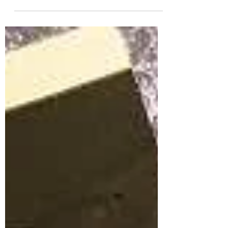
ージュ誕生 マキアージュ ドラマティック
エッセンスルージュ＜口紅＞ 3,300円（税
込） Point1 落ちにくい×リップケア保湿
美容成分配合...