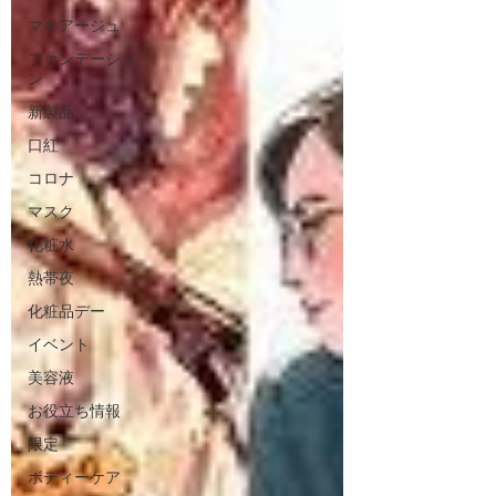
マキアージュ
ファンデーショ
ン
新製品
口紅
コロナ
マスク
化粧水
熱帯夜
化粧品デー
イベント
美容液
お役立ち情報
限定
ボディーケア