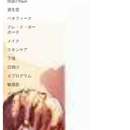
頭皮の悩み
資生堂
ベネフィーク
クレ・ド・ポー
ボーテ
メイク
スキンケア
下地
日焼け
ｄプログラム
敏感肌
メンズ
洗顔
クレンジング
エリクシール
夏