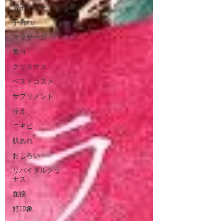
電子マネー
手荒れ
マッサージ
美白
クリスマス
ベストコスメ
サプリメント
冷え
ニキビ
肌あれ
おしろい
リバイタルグラ
ナス
面接
好印象