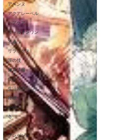
アベンヌ
アクアレーベル
ヘアケア
オールインワン
乳液
リラックス
匠の技
健康情報
便秘
生活習慣
睡眠
小物
冬
リップ
プレゼント