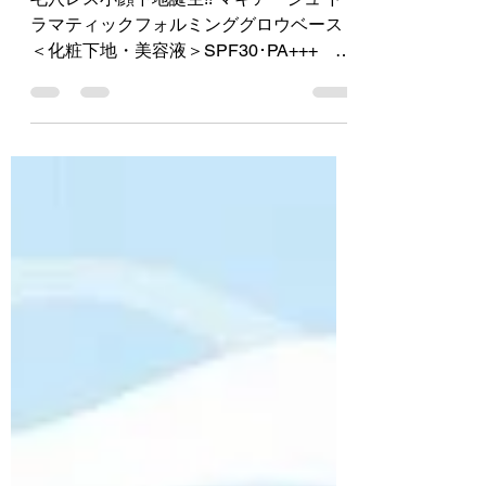
美肌と小顔印象が同時
に叶う化粧下地
毛穴レス小顔下地誕生!! マキアージュ ド
ラマティックフォルミンググロウベース
＜化粧下地・美容液＞SPF30･PA+++
30g 3,300円（税込） 内側から透けるよ
うな血色感と、つやと陰影による小顔印
象が手に入り、使うたび毛穴の目立たな
い自信に満ちた本物の『キレイな素...