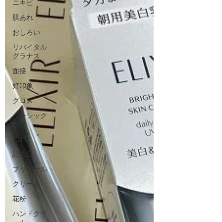
ニキビ
肌あれ
おしろい
リバイタル
グラナス
面接
好印象
グロス
ベーシック
ケア
しわ
記念日
プリオール
クリーム
花粉
ハンドクリ