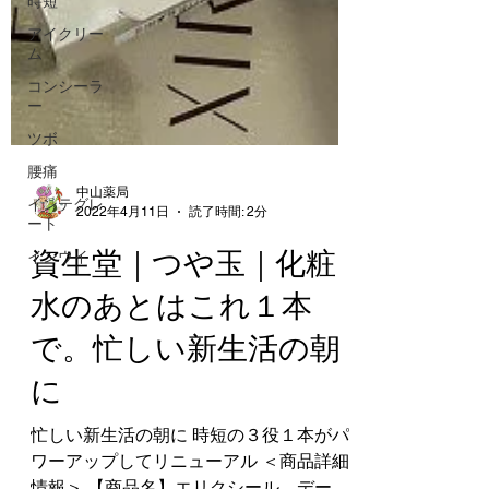
時短
アイクリー
ム
コンシーラ
ー
ツボ
腰痛
インテグレ
ート
インウイ
中山薬局
2022年4月11日
読了時間: 2分
資生堂｜つや玉｜化粧
水のあとはこれ１本
で。忙しい新生活の朝
に