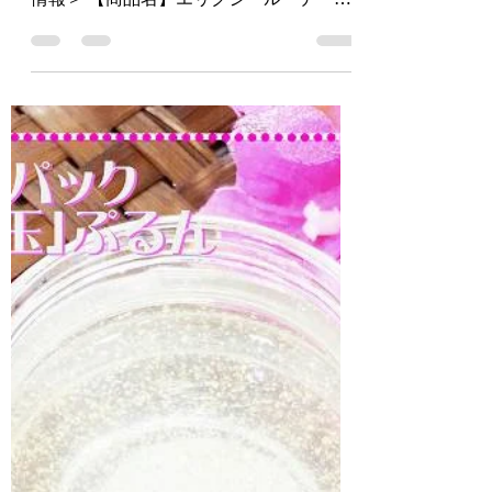
忙しい新生活の朝に 時短の３役１本がパ
ワーアップしてリニューアル ＜商品詳細
情報＞ 【商品名】エリクシール デーケ
アレボリューションＳＰ＋ 【ブランド
名】エリクシール 【用途】朝用乳液 Ｓ
ＰＦ５０＋・ＰＡ＋＋＋＋ 【容量・価
格】 35mL / 3,080円 (税込)...