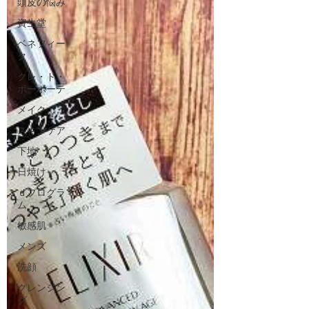
頭皮の悩み
資生堂
ベネフィー
ク
クレ・ド・
ポーボーテ
メイク
スキンケア
下地
日焼け
ｄプログラ
ム
敏感肌
メンズ
洗顔
クレンジン
グ