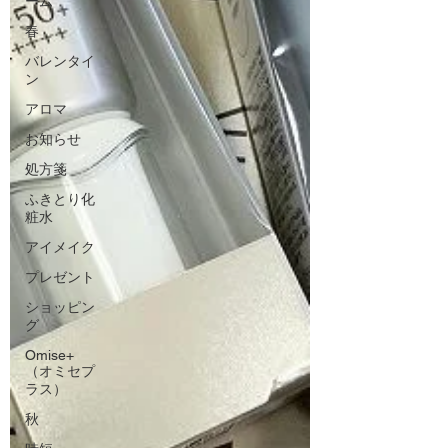
ーム
春
バレンタイ
ン
アロマ
お知らせ
処方箋
ふきとり化
粧水
アイメイク
プレゼント
ショッピン
グ
Omise+
（オミセプ
ラス）
秋