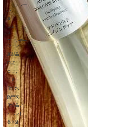
エリクシー
ル
夏
マキアージ
ュ
ファンデー
ション
新製品
口紅
コロナ
マスク
化粧水
熱帯夜
化粧品デー
イベント
美容液