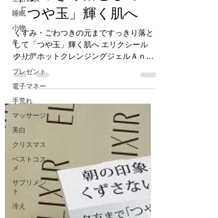
｜すっきり落として
睡眠
小物
「つや玉」輝く肌へ
冬
くすみ・ごわつきの元まですっきり落と
リップ
して「つや玉」輝く肌へ エリクシール
プレゼント
クリアホットクレンジングジェルＡｎ
電子マネー
（温感メイク落とし） 1,980円（税
込） こんなことありませんか？ ✔ 肌の
手荒れ
くすみやごわつきが気になる ✔ 最近、
マッサージ
肌悩みが増えると同時にスキンケアの効
美白
果を感じな...
クリスマス
ベストコス
メ
サプリメン
ト
冷え