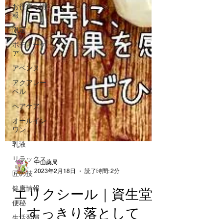
お役立ち情
報
限定
ボディーケ
ア
アベンヌ
アクアレー
ベル
ヘアケア
オールイン
ワン
乳液
リラックス
匠の技
中山薬局
健康情報
2023年2月18日
読了時間: 2分
便秘
エリクシール｜資生堂
生活習慣