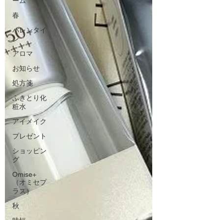
ーム
春
バレンタイ
ン
アロマ
お知らせ
処方箋
ふきとり化
粧水
アイメイク
プレゼント
ショッピン
グ
Omise+
（オミセプ
ラス）
秋