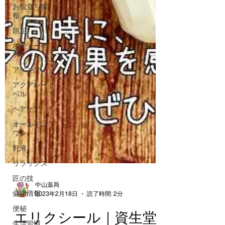
お役立ち情
報
限定
ボディーケ
ア
アベンヌ
アクアレー
ベル
ヘアケア
オールイン
ワン
乳液
リラックス
匠の技
健康情報
中山薬局
便秘
2023年2月18日
読了時間: 2分
生活習慣