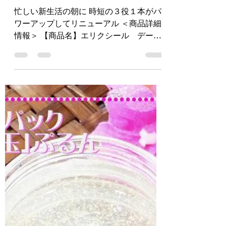
で。忙しい新生活の朝
に
忙しい新生活の朝に 時短の３役１本がパ
ワーアップしてリニューアル ＜商品詳細
情報＞ 【商品名】エリクシール デーケ
アレボリューションＳＰ＋ 【ブランド
名】エリクシール 【用途】朝用乳液 Ｓ
ＰＦ５０＋・ＰＡ＋＋＋＋ 【容量・価
格】 35mL / 3,080円 (税込)...