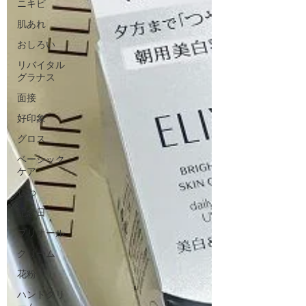
ニキビ
肌あれ
おしろい
リバイタル
グラナス
面接
好印象
グロス
ベーシック
ケア
しわ
記念日
プリオール
クリーム
花粉
ハンドクリ