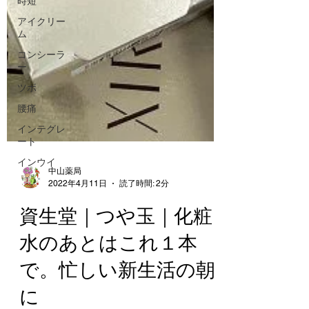
時短
アイクリー
ム
コンシーラ
ー
ツボ
腰痛
インテグレ
ート
インウイ
中山薬局
2022年4月11日
読了時間: 2分
資生堂｜つや玉｜化粧
水のあとはこれ１本