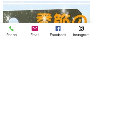
くりお手入れする時間もない…。 そんな
あなたへ、エイジングケアの新習慣 塗っ
て寝るパック「つや玉」ぷるん。 エリク
シールシュペリエル スリーピングジェ
ルパックＷ 105g 3,080円（税込）...
Phone
Email
Facebook
Instagram