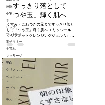
エリクシール｜資生堂
睡眠
｜すっきり落として
小物
冬
「つや玉」輝く肌へ
リップ
くすみ・ごわつきの元まですっきり落と
プレゼント
して「つや玉」輝く肌へ エリクシール
電子マネー
クリアホットクレンジングジェルＡｎ
手荒れ
（温感メイク落とし） 1,980円（税
込） こんなことありませんか？ ✔ 肌の
マッサージ
くすみやごわつきが気になる ✔ 最近、
美白
肌悩みが増えると同時にスキンケアの効
クリスマス
果を感じな...
ベストコス
メ
サプリメン
ト
冷え