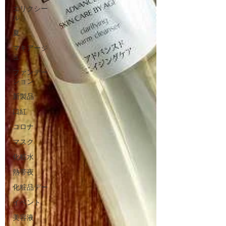
エリクシー
ル
夏
マキアージ
ュ
ファンデー
ション
新製品
口紅
コロナ
マスク
化粧水
熱帯夜
化粧品デー
イベント
美容液