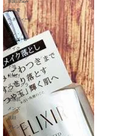
頭皮の悩み
資生堂
ベネフィー
ク
クレ・ド・
ポーボーテ
メイク
スキンケア
下地
日焼け
ｄプログラ
ム
敏感肌
メンズ
洗顔
クレンジン
グ