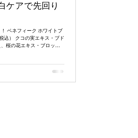
白ケアで先回り
コロナ
！ ベネフィーク ホワイトブ
ち情報
限定
円（税込） クコの実エキス・ブド
え、桜の花エキス・ブロッコ
タミンＣなどの美白成分を厳