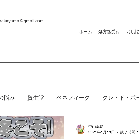
ynakayama@gmail.com
ホーム
処方箋受付
お肌
の悩み
資生堂
ベネフィーク
クレ・ド・ポ
焼け
ｄプログラム
敏感肌
メンズ
洗顔
中山薬局
2021年1月19日
読了時間: 