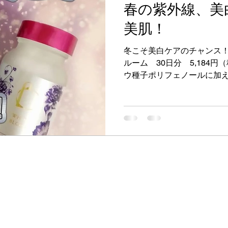
春の紫外線、美
キアージュ
ファンデーション
新製品
口紅
美肌！
冬こそ美白ケアのチャンス！
夜
化粧品デー
イベント
美容液
お役立
ルーム 30日分 5,184
ウ種子ポリフェノールに加
リースプラウトエキス・ビ
選配合。...