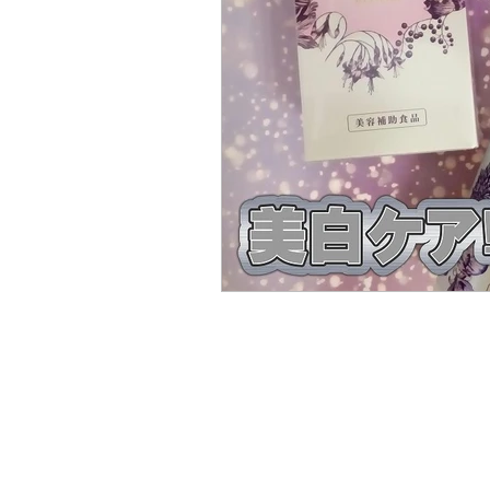
エリクシール
夏
マ
マスク
化粧水
熱帯
ボディーケア