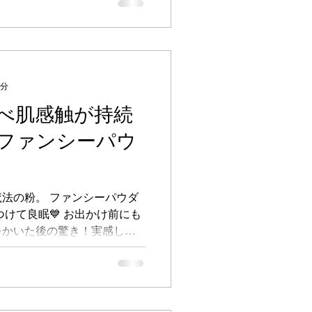
で、シワの溝をふっくら持ち
1分
べ肌感触が持続
ファンシーパウ
法の粉。 ファンシーパウダ
けて良眠💙 お出かけ前にも
汗をかいた後の驚き！実感して
（プレスト） 110g 1,650