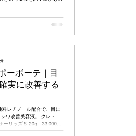
計画し、予感していたものが
らすべてが変わる瞬間。...
1分
ポーボーテ｜目
確実に改善する
純粋レチノール配合で、目に
シワ改善美容液。 クレ・
リッズＳ 20g 33,000円
ル高配合と、４種の最先端美