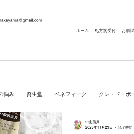
ynakayama@gmail.com
ホーム
処方箋受付
お肌
の悩み
資生堂
ベネフィーク
クレ・ド・ポ
焼け
ｄプログラム
敏感肌
メンズ
洗顔
中山薬局
2023年11月23日
読了時間: