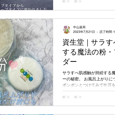
容医療テクノロジーの融合
上げ、...
中山薬局
2023年7月21日
読了時間: 
資生堂｜サラす
する魔法の粉・
ダー
サラすべ肌感触が持続する魔
ーの秘密。 お風呂上がりにつ
ポンポンとつけてみて!!! 
みて!!! 琴ファンシーパウダー
円（税込）...