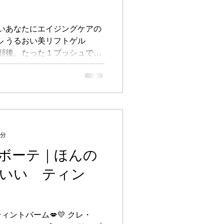
しいあなたにエイジングケアの
ル うるおい美リフトゲル
） 洗顔後、たった１プッシュでふ
インワン。 これ１本で化粧
ージ・クリーム・パック・化
3分
ボーテ｜ほんの
いい ティン
ントバーム💋💛 クレ・