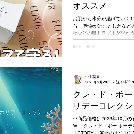
オススメ
お肌から水分が逃げていく1
ら。 乾燥が進むとしわなど
物などの肌トラブルが現れや
かけて皮脂分泌が減り続け
機能が低下します。 この季
ーム。...
中山薬局
2023年9月29日
読了時間: 
クレ・ド・ポー 
リデーコレクシ
※商品価格は2023年10月
Ｗ。 クレ・ド・ポー ボーテ
『STORY』 彼女の手の中