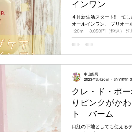
インワン
４月新生活スタート!! 忙
オールインワン。 プリオー
120ml 3,850円（税込
っくらハリ感を与えるオール
水・乳液・美容液・マッサ
粧下...
中山薬局
2023年3月20日
読了時間: 
クレ・ド・ポー
りピンクがかわ
ト バーム
口紅の下地としても使えるティ