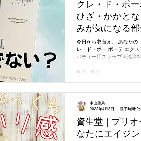
クレ・ド・ポー
ひざ・かかとな
みが気になる部
スクラブ状洗浄
今日から衣替え。 あなたの
レ・ド・ポー ボーテ エク
ボディー用スクラブ状洗浄料＞
スクラブパウダーが古い角
がら、肌表面のザラつきを
なサテ...
中山薬局
2023年4月3日
読了時間: 2
資生堂｜プリオ
なたにエイジン