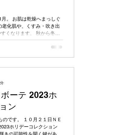
1月。 お肌は乾燥へまっしぐ
の老化肌や、くすみ・吹き出
すくなります。 秋から冬に
、皮脂膜が少なくなり、保護
節に必須アイテムは保湿クリ
3分
ボーテ 2023ホ
ョン
のものです。 １０月２１日ＮＥ
2023ホリデーコレクション
に輝きの可能性を開く鍵があ