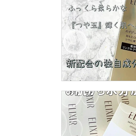
エリクシール
夏
マ
マスク
化粧水
熱帯
ボディーケア