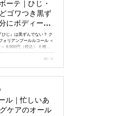
ボーテ｜ひじ・
どゴワつき黒ず
分にボディー用
料
『ひじ』は黒ずんでない？ ク
スフォリアンプールルコール ＜
 9,900円（税込） ６種の
層や汚れをやさしく除去しな
整え、肌に磨きをかけたよう
分
ール｜忙しいあ
グケアのオール