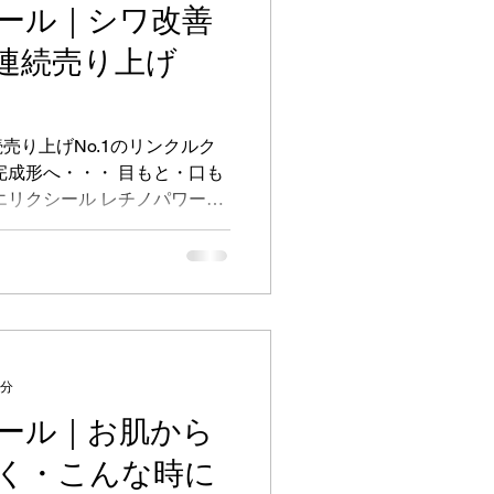
ール｜シワ改善
コロナ
連続売り上げ
ち情報
限定
売り上げNo.1のリンクルク
完成形へ・・・ 目もと・口も
エリクシール レチノパワーリ
490円（税込） 肌表面が硬くな
カニズムに着目。...
2分
ール｜お肌から
く・こんな時に