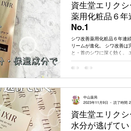
資生堂エリクシ
キアージュ
ファンデーション
新製品
口紅
薬用化粧品６年
No.1
夜
化粧品デー
イベント
美容液
お役立
シワ改善薬用化粧品６年連続
リームが進化。 シワ改善は
と・首のシワに深く効く。 
ンクルクリームS 15g 6,
り、肌奥へとシワが進行するメ
中山薬局
2023年11月9日
読了時間: 
資生堂エリクシ
水分が逃げてい