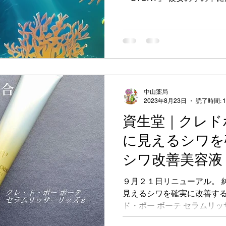
る。 何年も夢見て、憧れ、
ここに集約されている。 肌か
中山薬局
2023年8月23日
読了時間: 
資生堂｜クレド
に見えるシワを
シワ改善美容液
９月２１日リニューアル。 
見えるシワを確実に改善する
ド・ポー ボーテ セラムリッサー
（税込） 薬用純粋レチノー