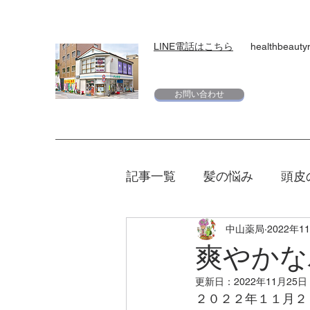
LINE電話はこちら
healthbeaut
お問い合わせ
記事一覧
髪の悩み
頭皮
中山薬局
2022年1
スキンケア
下地
日
爽やかな
更新日：
2022年11月25日
エリクシール
夏
マ
２０２２年１１月２