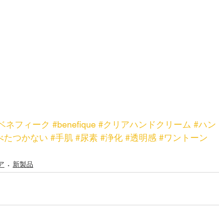
#ベネフィーク
#benefique
#クリアハンドクリーム
#ハン
べたつかない
#手肌
#尿素
#浄化
#透明感
#ワントーン
ア
新製品