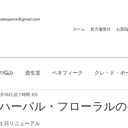
ynakayama@gmail.com
ホーム
処方箋受付
お肌
の悩み
資生堂
ベネフィーク
クレ・ド・ポ
1月10日
読了時間: 2分
焼け
ｄプログラム
敏感肌
メンズ
洗顔
ハーバル・フローラルの
キアージュ
ファンデーション
新製品
口紅
１日リニューアル