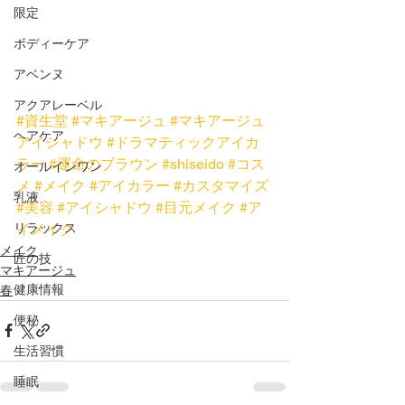
限定
ボディーケア
アベンヌ
アクアレーベル
#資生堂
#マキアージュ
#マキアージュ
ヘアケア
アイシャドウ
#ドラマティックアイカ
ラー
#運命のブラウン
#shiseido
#コス
オールインワン
メ
#メイク
#アイカラー
#カスタマイズ
乳液
#美容
#アイシャドウ
#目元メイク
#ア
イメイク
リラックス
メイク
匠の技
マキアージュ
健康情報
春
便秘
生活習慣
睡眠