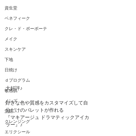
資生堂
ベネフィーク
クレ・ド・ポーボーテ
メイク
スキンケア
下地
日焼け
ｄプログラム
大好評♪
敏感肌
メンズ
好きな色や質感をカスタマイズして自
分だけのパレットが作れる
洗顔
『マキアージュ ドラマティックアイカ
クレンジング
ラー』♪
エリクシール