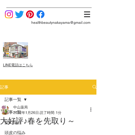
healthbeautynakayama@gmail.com
LINE電話はこちら
記事
記事一覧
中山薬局
記事一覧
2022年1月26日
読了時間: 1分
大好評♪春を先取り～
髪の悩み
頭皮の悩み