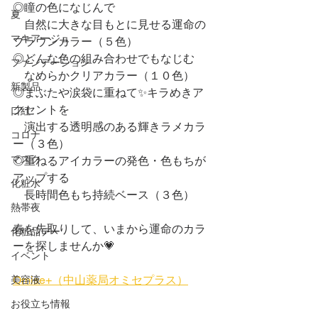
◎瞳の色になじんで
夏
　自然に大きな目もとに見せる運命の
マキアージュ
ブラウンカラー（５色）
◎どんな色の組み合わせでもなじむ
ファンデーション
　なめらかクリアカラー（１０色）
新製品
◎まぶたや涙袋に重ねて✨キラめきア
クセントを
口紅
　演出する透明感のある輝きラメカラ
コロナ
ー（３色）
マスク
◎重ねるアイカラーの発色・色もちが
アップする
化粧水
　長時間色もち持続ベース（３色）
熱帯夜
春を先取りして、いまから運命のカラ
化粧品デー
ーを探しませんか💗
イベント
Omise+（中山薬局オミセプラス）
美容液
お役立ち情報