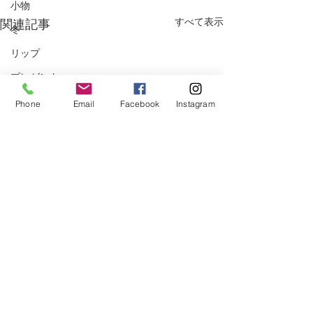
小物
すべて表示
関連記事
冬
リップ
プレゼント
電子マネー
Phone
Email
Facebook
Instagram
手荒れ
マッサージ
美白
クリスマス
ベストコスメ
サプリメント
冷え
ニキビ
コメント