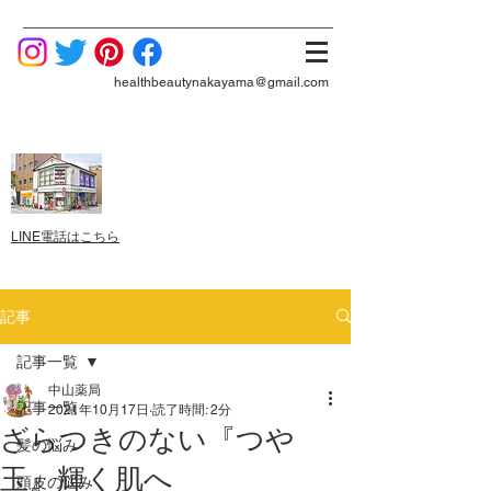
healthbeautynakayama@gmail.com
LINE電話はこちら
記事
記事一覧
中山薬局
記事一覧
2021年10月17日
読了時間: 2分
ざらつきのない『つや
髪の悩み
玉』輝く肌へ
頭皮の悩み