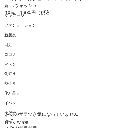
ェルウォッシュ
夏
105g　1,980円（税込）
マキアージュ
ファンデーション
新製品
口紅
コロナ
マスク
化粧水
熱帯夜
化粧品デー
イベント
美容液
お顔のザラつき気になっていません
か？
お役立ち情報
・額のザラザラ