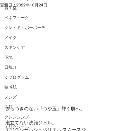
更新日：
2022年10月24日
資生堂
ベネフィーク
クレ・ド・ポーボーテ
メイク
スキンケア
下地
日焼け
ｄプログラム
敏感肌
メンズ
洗顔
ざらつきのない『つや玉』輝く肌へ。
クレンジング
泡立てない洗顔ジェル。
エリクシール
エリクシールシュペリエル スムースジ