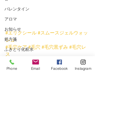
バレンタイン
アロマ
お知らせ
#エリクシール
#スムースジェルウォッ
処方箋
シュ
#毛穴ケア
#毛穴
#毛穴黒ずみ
#毛穴レ
ふきとり化粧水
ス
アイメイク
#角栓
#いちご鼻
#つや玉
#ツヤ肌になりたい
#ジェル
Phone
Email
Facebook
Instagram
プレゼント
#おすすめ洗顔
#ざら
#ザラ
ショッピング
スキンケア
Omise+（オミセプラス）
エリクシール
秋
洗顔
時短
アイクリーム
コンシーラー