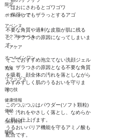
限定
・ほおにさわるとゴワゴワ
・保湿してもザラっとするアゴ
ボディーケア
アベンヌ
不要な角質や過剰な皮脂が肌に残る
アクアレーベル
と、ザラつきの原因になってしまいま
す。
ヘアケア
オールインワン
そこでおすすめ泡立てない洗顔ジェル
が、ザラつきの原因となる不要な角質
乳液
を吸着、顔全体の汚れを落としながら
リラックス
みずみずしく肌のうるおいを守りま
匠の技
す。
健康情報
このつぶつぶはパウダー(ソフト顆粒)
便秘
で、汚れをやさしく落とし、なめらか
な肌に仕上げます。
生活習慣
うるおいバリア機能を守るアミノ酸も
睡眠
配合です。