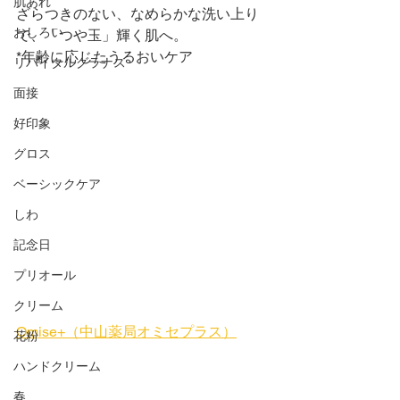
肌あれ
ざらつきのない、なめらかな洗い上り
おしろい
で、「つや玉」輝く肌へ。
*年齢に応じたうるおいケア
リバイタルグラナス
面接
好印象
グロス
ベーシックケア
しわ
記念日
プリオール
クリーム
Omise+（中山薬局オミセプラス）
花粉
ハンドクリーム
春