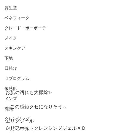
資生堂
ベネフィーク
クレ・ド・ポーボーテ
メイク
スキンケア
下地
日焼け
ｄプログラム
敏感肌
お肌の汚れも大掃除✨
メンズ
～この感触クセになりそう～
洗顔
クレンジング
エリクシール
クリアホットクレンジングジェルＡＤ
エリクシール