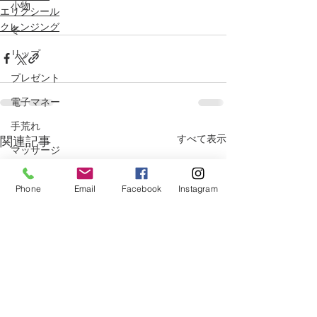
小物
エリクシール
クレンジング
冬
リップ
プレゼント
電子マネー
手荒れ
すべて表示
関連記事
マッサージ
美白
Phone
Email
Facebook
Instagram
クリスマス
ベストコスメ
サプリメント
冷え
ニキビ