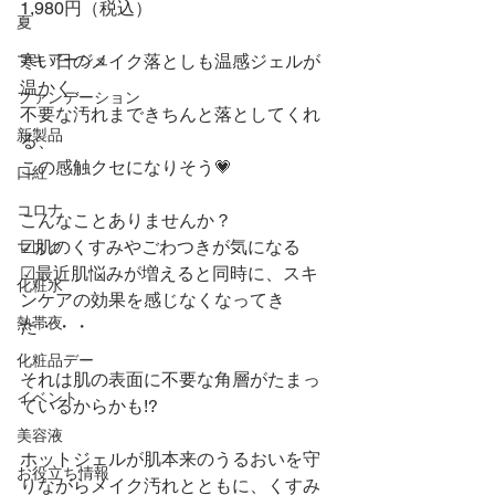
1,980円（税込）
夏
マキアージュ
寒い日のメイク落としも温感ジェルが
温かく、
ファンデーション
不要な汚れまできちんと落としてくれ
新製品
る、
この感触クセになりそう💗
口紅
コロナ
こんなことありませんか？
☑肌のくすみやごわつきが気になる
マスク
☑最近肌悩みが増えると同時に、スキ
化粧水
ンケアの効果を感じなくなってき
熱帯夜
た・・・
化粧品デー
それは肌の表面に不要な角層がたまっ
イベント
ているからかも!?
美容液
ホットジェルが肌本来のうるおいを守
お役立ち情報
りながらメイク汚れとともに、くすみ