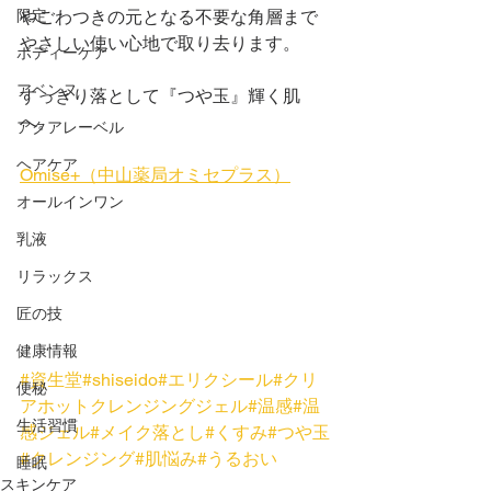
限定
やごわつきの元となる不要な角層まで
やさしい使い心地で取り去ります。
ボディーケア
アベンヌ
すっきり落として『つや玉』輝く肌
へ。
アクアレーベル
ヘアケア
Omise+（中山薬局オミセプラス）
オールインワン
乳液
リラックス
匠の技
健康情報
#資生堂
#shiseido
#エリクシール
#クリ
便秘
アホットクレンジングジェル
#温感
#温
生活習慣
感ジェル
#メイク落とし
#くすみ
#つや玉
#クレンジング
#肌悩み
#うるおい
睡眠
スキンケア