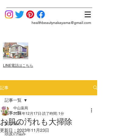
healthbeautynakayama@gmail.com
LINE電話はこちら
記事
記事一覧
中山薬局
記事一覧
2021年12月17日
読了時間: 1分
お肌の汚れも大掃除
髪の悩み
更新日：
2023年11月23日
頭皮の悩み