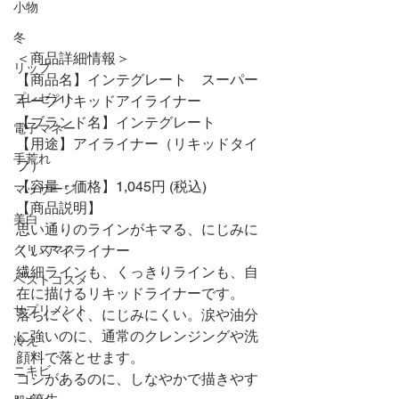
小物
冬
＜商品詳細情報＞
リップ
【商品名】インテグレート　スーパー
プレゼント
キープリキッドアイライナー
【ブランド名】インテグレート
電子マネー
【用途】アイライナー（リキッドタイ
手荒れ
プ）
【容量・価格】1,045円 (税込)
マッサージ
【商品説明】
美白
思い通りのラインがキマる、にじみに
クリスマス
くいアイライナー
繊細ラインも、くっきりラインも、自
ベストコスメ
在に描けるリキッドライナーです。
サプリメント
落ちにくく、にじみにくい。涙や油分
に強いのに、通常のクレンジングや洗
冷え
顔料で落とせます。
ニキビ
コシがあるのに、しなやかで描きやす