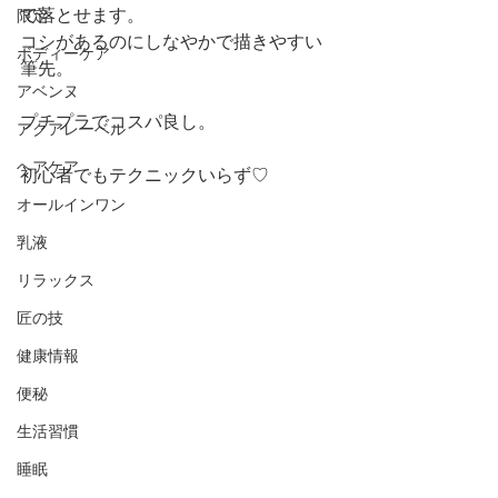
で落とせます。
限定
コシがあるのにしなやかで描きやすい
ボディーケア
筆先。
アベンヌ
プチプラでコスパ良し。
アクアレーベル
ヘアケア
初心者でもテクニックいらず♡
オールインワン
乳液
リラックス
匠の技
健康情報
便秘
生活習慣
睡眠