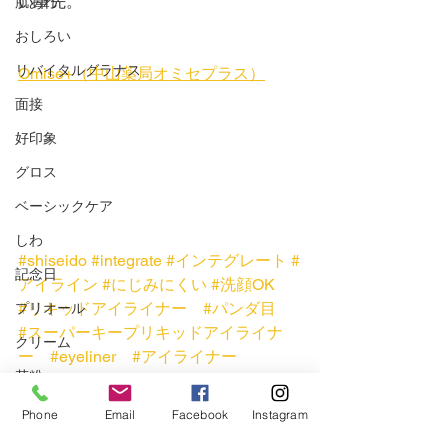
い筆先。
肌あれ
おしろい
リバイタルグラナス
Omise+（中山薬局オミセプラス）
面接
好印象
グロス
ベーシックケア
しわ
#shiseido
#integrate
#インテグレート
#
記念日
アイライン
#にじみにくい
#洗顔OK
#リキッドアイライナー
#パンダ目
プリオール
#スーパーキープリキッドアイライナ
クリーム
ー
#eyeliner
#アイライナー
花粉
資生堂
メイク
ハンドクリーム
Phone
Email
Facebook
Instagram
アイメイク
春