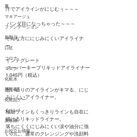
夏
汗でアイラインがにじむぅ～～～
マキアージュ
 パンダ目になっちゃった～～～
ファンデーション
新製品
そんな方ににじみにくいアイライナ
ー。
口紅
コロナ
インテグレート
 スーパーキープリキッドアイライナー 
マスク
1,045円（税込）
化粧水
熱帯夜
思い通りのアイラインがキマる、にじ
みにくいアイライナー。
化粧品デー
イベント
極細ラインもくっきりラインも自在に
描けるリキッドライナー。
美容液
落ちにくくにじみにくい涙や油分に強
お役立ち情報
いのに、通常のクレンジングや洗顔料