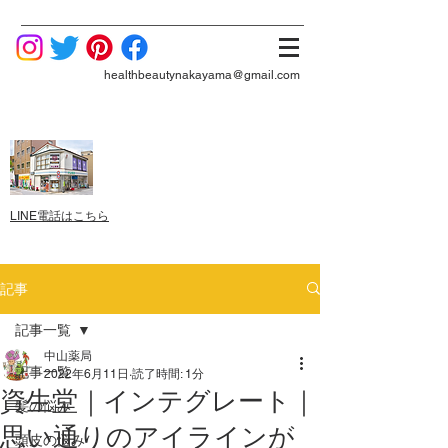
healthbeautynakayama@gmail.com
LINE電話はこちら
記事
記事一覧
中山薬局
記事一覧
2022年6月11日
読了時間: 1分
資生堂｜インテグレート｜
髪の悩み
思い通りのアイラインが
頭皮の悩み