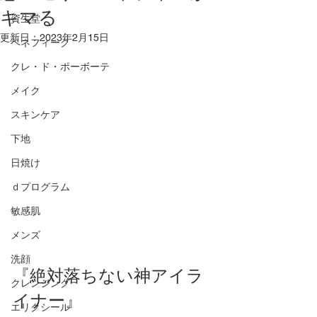
キマる
資生堂
更新日：
2023年2月15日
ベネフィーク
クレ・ド・ポーボーテ
メイク
スキンケア
下地
日焼け
ｄプログラム
敏感肌
メンズ
洗顔
『絶対落ちない神アイラ
クレンジング
イナー』
エリクシール