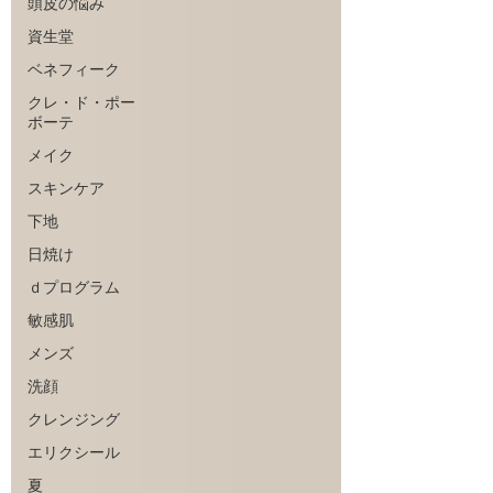
頭皮の悩み
資生堂
ベネフィーク
クレ・ド・ポー
ボーテ
メイク
スキンケア
下地
日焼け
ｄプログラム
敏感肌
メンズ
洗顔
クレンジング
エリクシール
夏