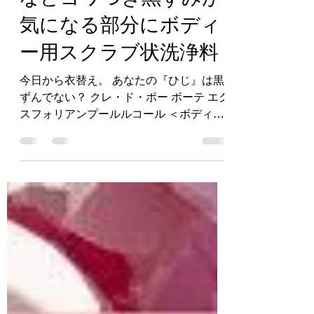
などゴワつき黒ずみが
気になる部分にボディ
ー用スクラブ状洗浄料
今日から衣替え。 あなたの『ひじ』は黒
ずんでない？ クレ・ド・ポー ボーテ エク
スフォリアンプールルコール ＜ボディー
用スクラブ状洗浄料＞ 9,900円（税込）
６種のスクラブパウダーが古い角層や汚
れをやさしく除去しながら、肌表面のザ
ラつきを整え、肌に磨きをかけたような
サテ...