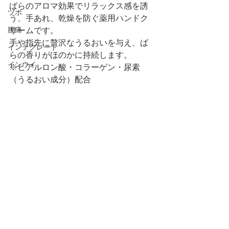
ばらのアロマ効果でリラックス感を誘
ツボ
う、手あれ、乾燥を防ぐ薬用ハンドク
腰痛
リームです。
手や指先に贅沢なうるおいを与え、ば
インテグレート
らの香りがほのかに持続します。
インウイ
※ヒアルロン酸・コラーゲン・尿素
（うるおい成分）配合