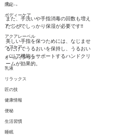
ち…。
限定
ボディーケア
また、手洗いや手指消毒の回数も増え
アベンヌ
たことでしっかり保湿が必要です!!
アクアレーベル
美しい手指を保つためには、なじませ
ヘアケア
るだけでうるおいを保持し、うるおい
バリア機能をサポートするハンドクリ
オールインワン
ームが効果的。
乳液
リラックス
匠の技
健康情報
便秘
生活習慣
睡眠