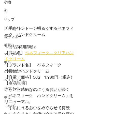
小物
冬
リップ
プレゼント
・手をワントーン明るくするベネフィ
ーク　ハンドクリーム
電子マネー
手荒れ
＜商品詳細情報＞
【商品名】
ベネフィーク　クリアハン
マッサージ
ドクリーム
美白
【ブランド名】　ベネフィーク
【用途】ハンドクリーム
クリスマス
【容量・価格】50g　1,980円（税込）
ベストコスメ
【商品説明】
サプリメント
さらさら感触なのにうるおいが続く
「ベネフィーク　ハンドクリーム」を
冷え
リニューアル。
ニキビ
　手肌にうるおいをめぐらせて持続
し、さらりとした使い心地と浄化感の