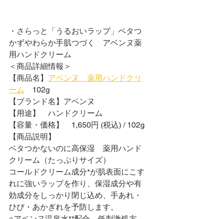
・さらっと「うるおいラップ」ベタつ
かずやわらか手肌つづく　アベンヌ薬
用ハンドクリーム
＜商品詳細情報＞
【商品名】
アベンヌ　薬用ハンドクリ
ーム
　102g
【ブランド名】アベンヌ
【用途】　ハンドクリーム
【容量・価格】　1,650円 (税込) / 102g
【商品説明】
ベタつかないのに高保湿　薬用ハンド
クリーム（たっぷりサイズ）
コールドクリーム成分*が肌表面にこす
れに強いラップを作り、保湿成分や有
効成分をしっかり閉じ込め、手あれ・
ひび・あかぎれを予防します。
○アベンヌ温泉水**配合、低刺激処方、