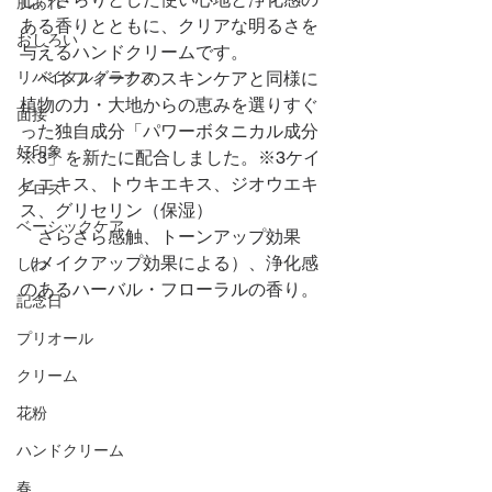
肌あれ
ある香りとともに、クリアな明るさを
おしろい
与えるハンドクリームです。
リバイタルグラナス
　ベネフィークのスキンケアと同様に
植物の力・大地からの恵みを選りすぐ
面接
った独自成分「パワーボタニカル成分
好印象
※3」を新たに配合しました。※3ケイ
ヒエキス、トウキエキス、ジオウエキ
グロス
ス、グリセリン（保湿）　
ベーシックケア
　さらさら感触、トーンアップ効果
（メイクアップ効果による）、浄化感
しわ
のあるハーバル・フローラルの香り。
記念日
プリオール
クリーム
花粉
ハンドクリーム
春