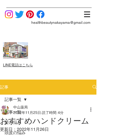
healthbeautynakayama@gmail.com
LINE電話はこちら
記事
記事一覧
中山薬局
記事一覧
2022年11月25日
読了時間: 4分
おすすめハンドクリーム
髪の悩み
更新日：
2022年11月26日
頭皮の悩み