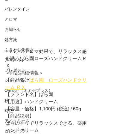
バレンタイン
アロマ
お知らせ
処方箋
ふきとり化粧水
・バラのアロマ効果で、リラックス感
を誘うばら園ローズハンドクリームＲ
アイメイク
Ｘ
プレゼント
＜商品詳細情報＞
【商品名】
ばら園　ローズハンドクリ
ショッピング
ーム ＲＸ
Omise+（オミセプラス）
【ブランド名】ばら園
秋
【用途】ハンドクリーム
【容量・価格】1,100円 (税込) / 60g
時短
【商品説明】
アイクリーム
ばらの香りでリラックスできる、薬用
ハンドクリーム
コンシーラー