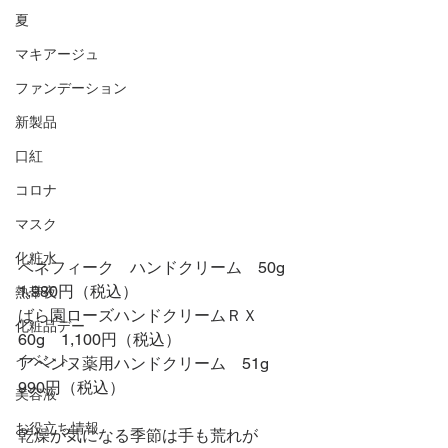
夏
マキアージュ
ファンデーション
新製品
口紅
コロナ
マスク
化粧水
ベネフィーク　ハンドクリーム　50g　
1,980円（税込）
熱帯夜
ばら園ローズハンドクリームＲＸ　
化粧品デー
60g　1,100円（税込）
イベント
アベンヌ薬用ハンドクリーム　51g　
990円（税込）
美容液
お役立ち情報
乾燥が気になる季節は手も荒れが