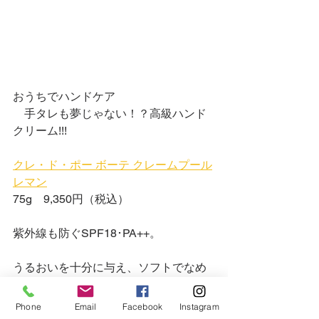
おうちでハンドケア
　手タレも夢じゃない！？高級ハンド
クリーム!!!
クレ・ド・ポー ボーテ クレームプール
レマン
75g　9,350円（税込）
紫外線も防ぐSPF18･PA++。
うるおいを十分に与え、ソフトでなめ
らかな手肌に導くハンドクリーム。
メラニンの生成を抑え、日焼けによる
Phone
Email
Facebook
Instagram
シミ・そばかすを防ぐ美白有効成分、