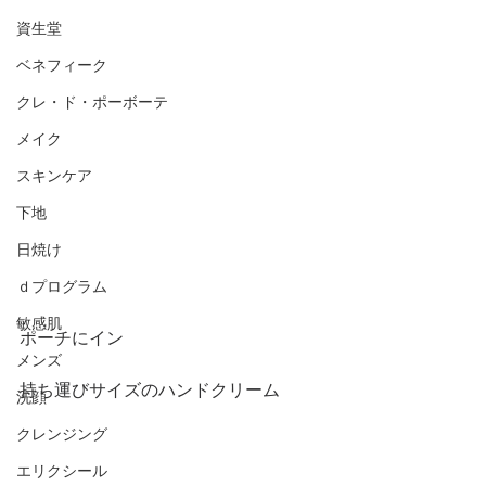
資生堂
ベネフィーク
クレ・ド・ポーボーテ
メイク
スキンケア
下地
日焼け
ｄプログラム
敏感肌
ポーチにイン
メンズ
持ち運びサイズのハンドクリーム
洗顔
クレンジング
エリクシール