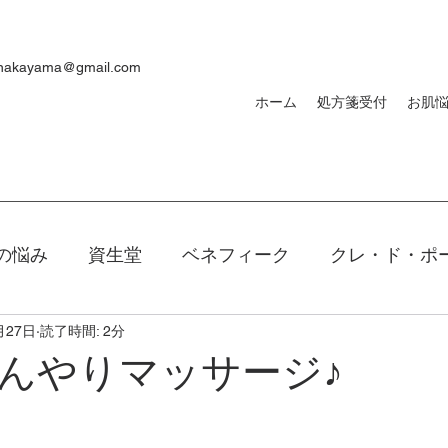
ynakayama@gmail.com
ホーム
処方箋受付
お肌
の悩み
資生堂
ベネフィーク
クレ・ド・ポ
月27日
読了時間: 2分
焼け
ｄプログラム
敏感肌
メンズ
洗顔
んやりマッサージ♪
キアージュ
ファンデーション
新製品
口紅