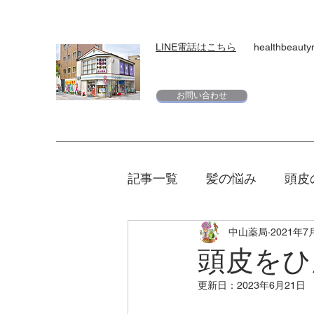
LINE電話はこちら
healthbeaut
お問い合わせ
記事一覧
髪の悩み
頭皮
中山薬局
2021年7
スキンケア
下地
日
頭皮をひ
更新日：
2023年6月21日
エリクシール
夏
マ