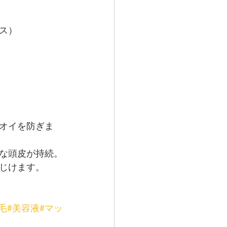
ス）
オイを防ぎま
な頭皮が持続。
じけます。
毛
#美容液
#マッ