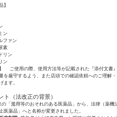
品】
ン
ミン
トルファン
尿素
ドリン
リン
】 　ご使用の際、使用方法等が記載された『添付文書
量を厳守するよう、また店頭での確認依頼へのご理解・
げます。
ント（法改正の背景）
従来の「濫用等のおそれのある医薬品」から、法律（薬機
止医薬品」へと名称が変更されました。