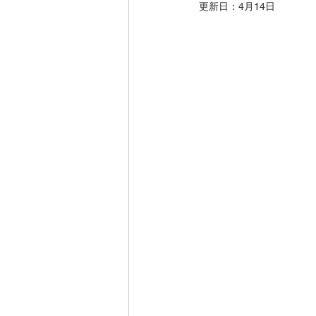
更新日：
4月14日
マスク
化粧水
熱帯
ボディーケア