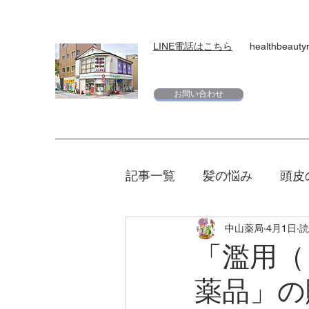
LINE電話はこちら
healthbeaut
お問い合わせ
記事一覧
髪の悩み
頭皮
中山薬局
4月1日
読
スキンケア
下地
日
「濫用（
薬品」の
エリクシール
夏
マ