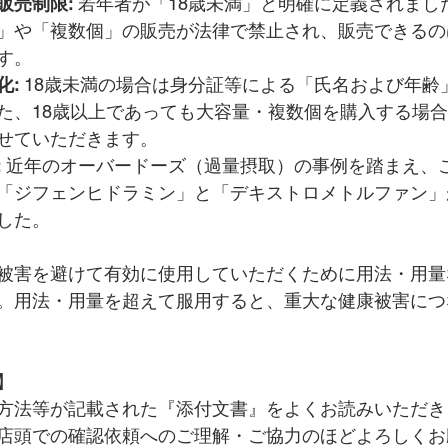
販売制限:
 若年者が「18歳未満」と明確に定義されまし
」や「複数個」の販売が法律で禁止され、販売できるの
す。
化:
 18歳未満の場合は身分証等による「氏名および年齢
た、18歳以上であっても大容量・複数個を購入する場
せていただきます。
:
 近年のオーバードーズ（過量摂取）の事例を踏まえ、
「ジフェンヒドラミン」と「デキストロメトルファン」
した。
被害を避けて有効に使用していただくために用法・用量
。用法・用量を超えて服用すると、重大な健康被害につ
】
方法等が記載された『添付文書』をよくお読みいただき
店頭での確認依頼へのご理解・ご協力のほどよろしくお