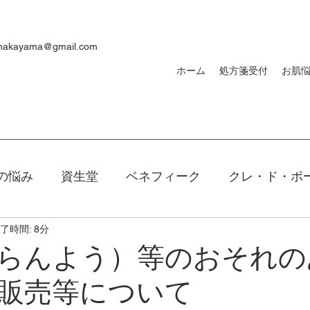
ynakayama@gmail.com
ホーム
処方箋受付
お肌
の悩み
資生堂
ベネフィーク
クレ・ド・ポ
了時間: 8分
焼け
ｄプログラム
敏感肌
メンズ
洗顔
らんよう）等のおそれの
販売等について
キアージュ
ファンデーション
新製品
口紅