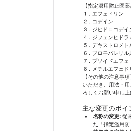
【指定濫用防止医薬
 1．エフェドリン
 2．コデイン
 3．ジヒドロコデイ
 4．ジフェンヒドラ
 5．デキストロメ
 6．ブロモバレリル
 7．プソイドエフェ
 8．メチルエフェド
【その他の注意事項
いただき、用法・用
ろしくお願い申し上
主な変更のポイ
名称の変更:
 
た「指定濫用防