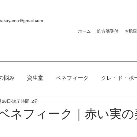
ynakayama@gmail.com
ホーム
処方箋受付
お肌
の悩み
資生堂
ベネフィーク
クレ・ド・ポ
月26日
読了時間: 2分
焼け
ｄプログラム
敏感肌
メンズ
洗顔
ベネフィーク｜赤い実の
キアージュ
ファンデーション
新製品
口紅