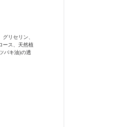
、グリセリン、
ロース、天然植
ツバキ油)の透