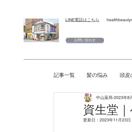
LINE電話はこちら
healthbeaut
お問い合わせ
記事一覧
髪の悩み
頭皮
中山薬局
2023年8
スキンケア
下地
日
資生堂｜
更新日：
2023年11月23日
エリクシール
夏
マ