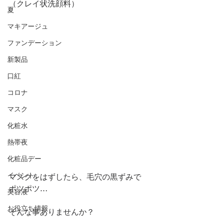
（クレイ状洗顔料）
夏
マキアージュ
ファンデーション
新製品
口紅
コロナ
マスク
化粧水
熱帯夜
化粧品デー
イベント
マスクをはずしたら、毛穴の黒ずみで
ポツポツ…
美容液
お役立ち情報
そんな事ありませんか？