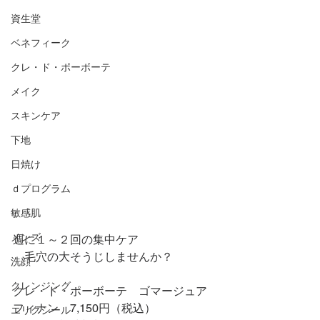
資生堂
ベネフィーク
クレ・ド・ポーボーテ
メイク
スキンケア
下地
日焼け
ｄプログラム
敏感肌
メンズ
週に１～２回の集中ケア
　毛穴の大そうじしませんか？
洗顔
クレンジング
クレ・ド・ポーボーテ　ゴマージュア
フィナン　7,150円（税込）
エリクシール