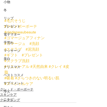
小物
冬
リップ
#毛穴そうじ
#クレドポーボーテ
プレゼント
#cledepeaubeaute
電子マネー
#ゴマージュアフィナン
手荒れ
#ゴマージュ
#洗顔
#スクラブ
#泥洗顔
マッサージ
#ギフト
#プレゼント
美白
#スクラブ洗顔
#リニューアル
#天然由来
#クレイ
#皮
クリスマス
脂
ベストコスメ
#吸着
#ざらつきのない明るい肌
サプリメント
#スペシャルケア
クレ・ド・ポーボーテ
冷え
スキンケア
ニキビ
クレンジング