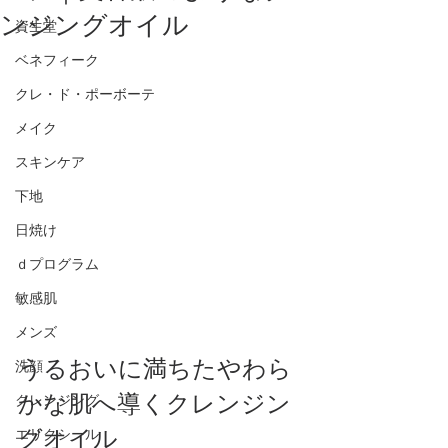
ンジングオイル
資生堂
ベネフィーク
クレ・ド・ポーボーテ
メイク
スキンケア
下地
日焼け
ｄプログラム
敏感肌
メンズ
うるおいに満ちたやわら
洗顔
かな肌へ導くクレンジン
クレンジング
グオイル
エリクシール