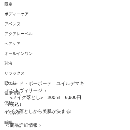
限定
ボディーケア
アベンヌ
アクアレーベル
ヘアケア
オールインワン
乳液
リラックス
匠の技
クレ・ド・ポーボーテ　ユイルデマキ
アントヴィサージュ
健康情報
　<メイク落とし>　200ml　6,600円
便秘
（税込）
メイク落としから美肌が決まる!!
生活習慣
睡眠
＜商品詳細情報＞