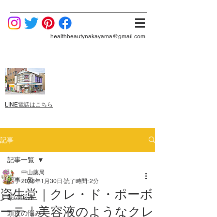
healthbeautynakayama@gmail.com
LINE電話はこちら
記事
記事一覧
中山薬局
記事一覧
2023年1月30日
読了時間: 2分
資生堂｜クレ・ド・ポーボ
髪の悩み
ーテ｜美容液のようなクレ
頭皮の悩み