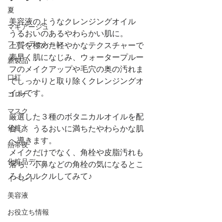
夏
美容液のようなクレンジングオイル　
マキアージュ
うるおいのあるやわらかい肌に。
ファンデーション
上質を極めた軽やかなテクスチャーで
素早く肌になじみ、ウォータープルー
新製品
フのメイクアップや毛穴の奥の汚れま
口紅
でしっかりと取り除くクレンジングオ
イルです。
コロナ
マスク
厳選した３種のボタニカルオイルを配
化粧水
合し、うるおいに満ちたやわらかな肌
へ導きます。
熱帯夜
メイクだけでなく、角栓や皮脂汚れも
化粧品デー
落ち、小鼻などの角栓の気になるとこ
ろもクルクルしてみて♪
イベント
美容液
お役立ち情報