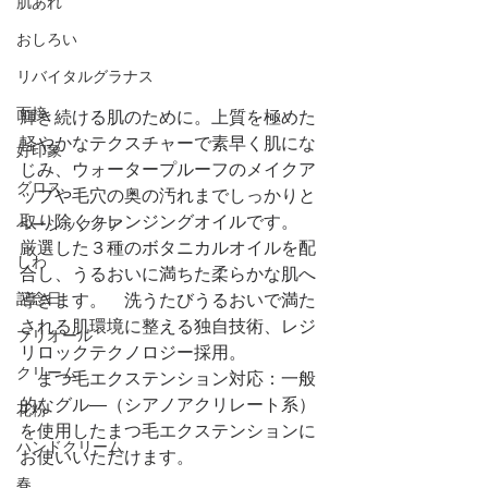
肌あれ
おしろい
リバイタルグラナス
面接
輝き続ける肌のために。上質を極めた
軽やかなテクスチャーで素早く肌にな
好印象
じみ、ウォータープルーフのメイクア
グロス
ップや毛穴の奥の汚れまでしっかりと
取り除くクレンジングオイルです。　
ベーシックケア
厳選した３種のボタニカルオイルを配
しわ
合し、うるおいに満ちた柔らかな肌へ
記念日
導きます。　洗うたびうるおいで満た
される肌環境に整える独自技術、レジ
プリオール
リロックテクノロジー採用。
クリーム
　まつ毛エクステンション対応：一般
的なグル―（シアノアクリレート系）
花粉
を使用したまつ毛エクステンションに
ハンドクリーム
お使いいただけます。
春