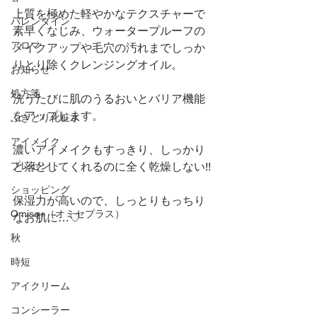
上質を極めた軽やかなテクスチャーで
バレンタイン
素早くなじみ、ウォータープルーフの
アロマ
メイクアップや毛穴の汚れまでしっか
りとり除くクレンジングオイル。
お知らせ
処方箋
洗うたびに肌のうるおいとバリア機能
をアップします。
ふきとり化粧水
アイメイク
濃いアイメイクもすっきり、しっかり
プレゼント
と落としてくれるのに全く乾燥しない!!
ショッピング
保湿力が高いので、しっとりもっちり
Omise+（オミセプラス）
なお肌に…♡
秋
時短
アイクリーム
コンシーラー