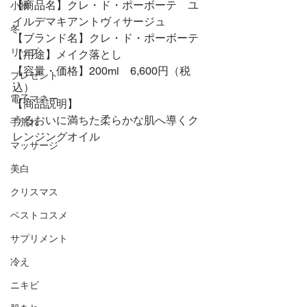
【商品名】クレ・ド・ポーボーテ　ユ
小物
イルデマキアントヴィサージュ
冬
【ブランド名】クレ・ド・ポーボーテ
リップ
【用途】メイク落とし
【容量・価格】200ml　6,600円（税
プレゼント
込）
電子マネー
【商品説明】
うるおいに満ちた柔らかな肌へ導くク
手荒れ
レンジングオイル
マッサージ
美白
クリスマス
ベストコスメ
サプリメント
冷え
ニキビ