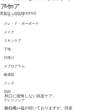
アケア
資生堂
更新日：
2023年9月5日
ベネフィーク
クレ・ド・ポーボーテ
メイク
スキンケア
下地
日焼け
ｄプログラム
敏感肌
メンズ
洗顔
秋口に後悔しない頭皮ケア。
クレンジング
毎日暑い日が続いておりますが、頭皮
エリクシール