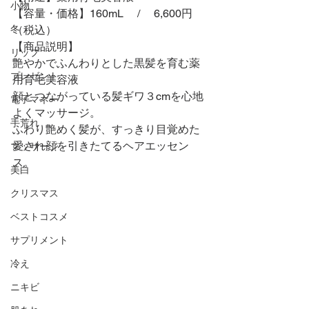
小物
【容量・価格】160mL 　/ 　6,600円
冬
（税込）
【商品説明】
リップ
艶やかでふんわりとした黒髪を育む薬
プレゼント
用育毛美容液
顔とつながっている髪ギワ３cmを心地
電子マネー
よくマッサージ。
手荒れ
ふわり艶めく髪が、すっきり目覚めた
愛され顔を引きたてるヘアエッセン
マッサージ
ス。
美白
クリスマス
ベストコスメ
サプリメント
冷え
ニキビ