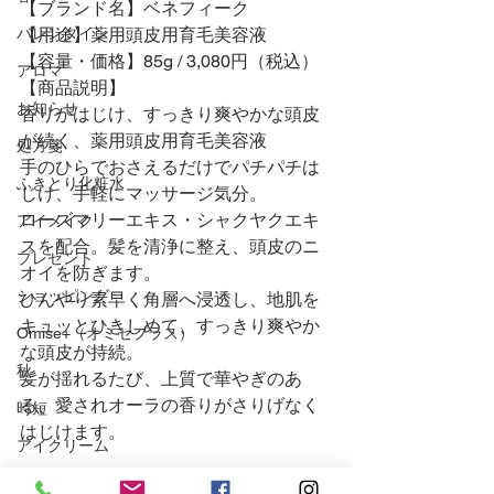
【ブランド名】ベネフィーク
バレンタイン
【用途】薬用頭皮用育毛美容液
【容量・価格】85g / 3,080円（税込）
アロマ
【商品説明】
お知らせ
香りがはじけ、すっきり爽やかな頭皮
が続く、薬用頭皮用育毛美容液
処方箋
手のひらでおさえるだけでパチパチは
ふきとり化粧水
じけ、手軽にマッサージ気分。
ローズマリーエキス・シャクヤクエキ
アイメイク
スを配合。髪を清浄に整え、頭皮のニ
プレゼント
オイを防ぎます。
ショッピング
ひんやり素早く角層へ浸透し、地肌を
キュッとひきしめて、すっきり爽やか
Omise+（オミセプラス）
な頭皮が持続。
秋
髪が揺れるたび、上質で華やぎのあ
る、愛されオーラの香りがさりげなく
時短
はじけます。
アイクリーム
コンシーラー