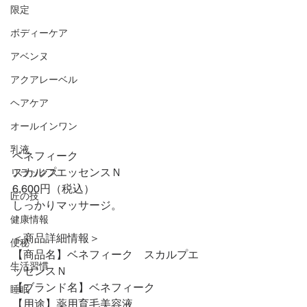
限定
ボディーケア
アベンヌ
アクアレーベル
ヘアケア
オールインワン
乳液
ベネフィーク
スカルプエッセンスＮ
リラックス
6,600円（税込）
匠の技
しっかりマッサージ。
健康情報
＜商品詳細情報＞
便秘
【商品名】ベネフィーク　スカルプエ
生活習慣
ッセンスＮ
【ブランド名】ベネフィーク
睡眠
【用途】薬用育毛美容液