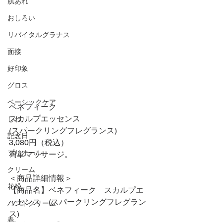
肌あれ
おしろい
リバイタルグラナス
面接
好印象
グロス
ベーシックケア
ベネフィーク
スカルプエッセンス
しわ
(スパークリングフレグランス)
記念日
3,080円（税込）
プリオール
簡単マッサージ。
クリーム
＜商品詳細情報＞
花粉
【商品名】ベネフィーク　スカルプエ
ッセンス　(スパークリングフレグラン
ハンドクリーム
ス)
春