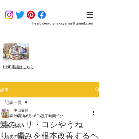
healthbeautynakayama@gmail.com
LINE電話はこちら
記事
記事一覧
中山薬局
記事一覧
2022年8月16日
読了時間: 2分
髪のハリ・コシやうね
髪の悩み
り、傷みを根本改善するヘ
頭皮の悩み