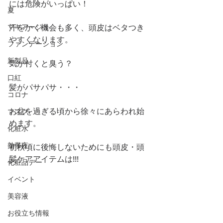
には危険がいっぱい！
夏
マキアージュ
汗をかく機会も多く、頭皮はベタつき
やすくなります。
ファンデーション
新製品
気が付くと臭う？
口紅
髪がパサパサ・・・
コロナ
お盆を過ぎる頃から徐々にあらわれ始
マスク
めます。
化粧水
熱帯夜
初秋頃に後悔しないためにも頭皮・頭
髪ケアアイテムは!!!
化粧品デー
イベント
美容液
お役立ち情報