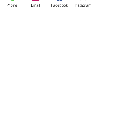
#資生堂
#shiseido
#ベネフィーク
Phone
Email
Facebook
Instagram
ツボ
#benefique
#スカルプエッセンス
#スカ
腰痛
ルプエッセンススパークリングフレグ
ランス
#頭皮ケア
#頭皮
#頭皮マッサー
インテグレート
ジ
#マッサージ
#頭皮臭
#ヘアケア
#頭
インウイ
髪ケア
#白髪予防
#白髪対策
#スカルプ
ケア
#抜け毛
#抜け毛予防
#育毛
頭皮の悩み
髪の悩み
ベネフィーク
すべて表示
関連記事