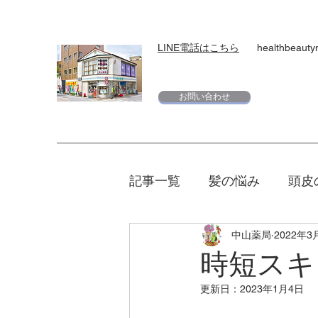
LINE電話はこちら
healthbeaut
お問い合わせ
記事一覧
髪の悩み
頭皮
中山薬局
2022年3
スキンケア
下地
日
時短スキ
更新日：
2023年1月4日
エリクシール
夏
マ