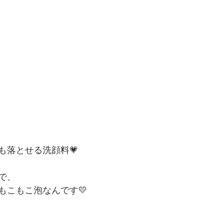
も落とせる洗顔料💗
で、
もこもこ泡なんです💛