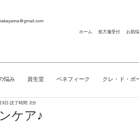
ynakayama@gmail.com
ホーム
処方箋受付
お肌
の悩み
資生堂
ベネフィーク
クレ・ド・ポ
月3日
読了時間: 2分
焼け
ｄプログラム
敏感肌
メンズ
洗顔
ンケア♪
キアージュ
ファンデーション
新製品
口紅